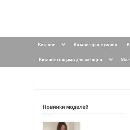
Skip
to
content
Toggle
Вязание
Вязание для мужчин
В
sub-
menu
Toggle
Вязание спицами для женщин
Мас
sub-
menu
Новинки моделей