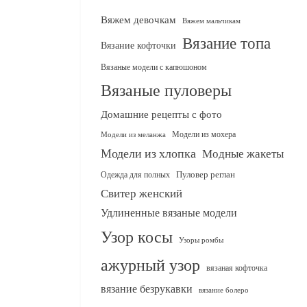
Вяжем девочкам
Вяжем мальчикам
Вязание топа
Вязание кофточки
Вязаные модели с капюшоном
Вязаные пуловеры
Домашние рецепты с фото
Модели из мохера
Модели из меланжа
Модели из хлопка
Модные жакеты
Одежда для полных
Пуловер реглан
Свитер женский
Удлиненные вязаные модели
Узор косы
Узоры ромбы
ажурный узор
вязаная кофточка
вязание безрукавки
вязание болеро