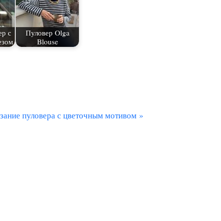
ер с
Пуловер Olga
езом
Blouse
зание пуловера с цветочным мотивом