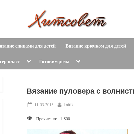
вязание
Х
спицами,
язание спицами для детей
Вязание крючком для детей
и
вязание
крючком,
т
Toggle
Toggle
тер класс
Готовим дома
sub-
sub-
модные
menu
menu
с
вязаные
модели
о
Вязание пуловера с волнис
с
пошаговым
в
Posted
By
11.03.2013
knitik
описанием
on
е
и
Прочитано:
1 800
схемами.
т