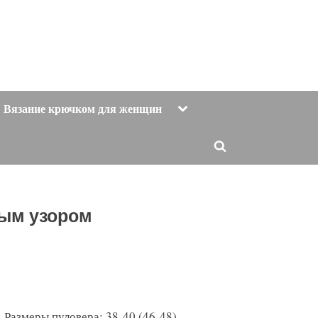
Toggle
Вязание крючком для женщин
sub-
menu
Toggle
search
form
тым узором
Размеры пуловера: 38-40 (46-48).