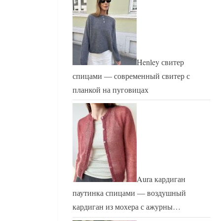
Henley свитер
спицами — современный свитер с
планкой на пуговицах
Aura кардиган
паутинка спицами — воздушный
кардиган из мохера с ажурны…