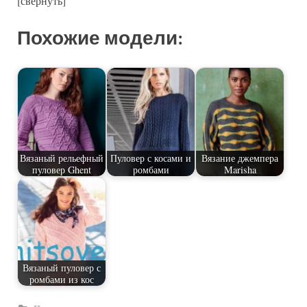
[свернуть]
Похожие модели:
Вязаный рельефный
Пуловер с косами и
Вязание джемпера
пуловер Ghent
ромбами
Marisha
Вязаный пуловер с
ромбами из кос