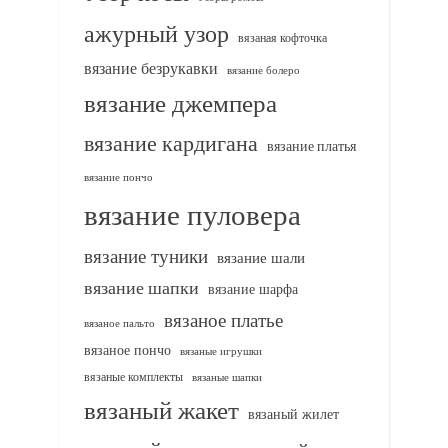
ажурный узор
вязаная кофточка
вязание безрукавки
вязание болеро
вязание джемпера
вязание кардигана
вязание платья
вязание пончо
вязание пуловера
вязание туники
вязание шали
вязание шапки
вязание шарфа
вязаное платье
вязаное пальто
вязаное пончо
вязаные игрушки
вязаные комплекты
вязаные шапки
вязаный жакет
вязаный жилет