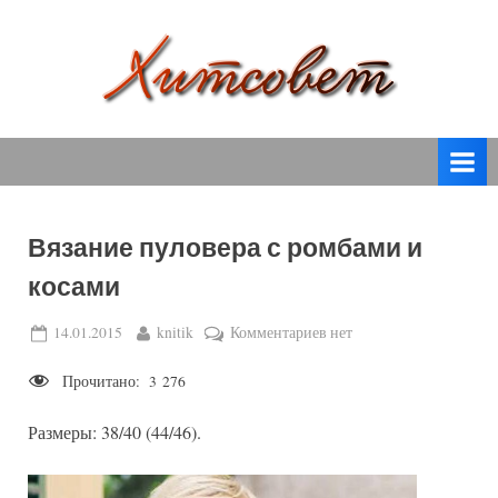
Skip
to
content
вязание
Х
спицами,
и
вязание
т
крючком,
модные
с
вязаные
Вязание пуловера с ромбами и
о
модели
косами
с
в
пошаговым
е
Posted
By
к
14.01.2015
knitik
Комментариев
нет
описанием
on
записи
т
и
Прочитано:
3 276
Вязание
схемами.
пуловера
Размеры: 38/40 (44/46).
с
ромбами
и