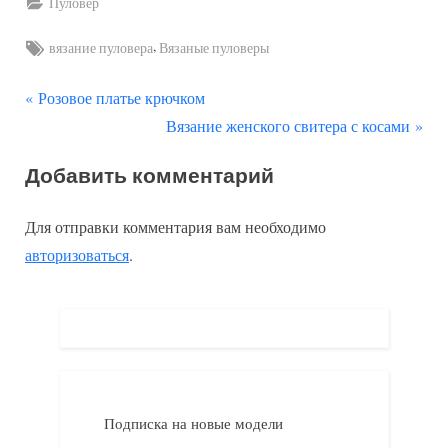
Пуловер
Tags:
,
вязание пуловера
Вязаные пуловеры
П
Навигация
Розовое платье крючком
р
С
Вязание женского свитера с косами
по
е
л
Добавить комментарий
д
е
записям
ы
д
Для отправки комментария вам необходимо
д
у
авторизоваться
.
у
ю
щ
щ
а
а
я
я
з
з
а
а
Подписка на новые модели
п
п