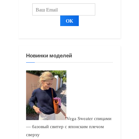
и
и
с
с
ь
ь
:
:
Новинки моделей
Vega Sweater спицами
— базовый свитер с японским плечом
сверху