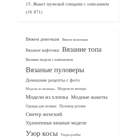
Жакет мужской спицами с описанием
(16 871)
Вяжем девочкам
Вяжем мальчикам
Вязание топа
Вязание кофточки
Вязаные модели с капюшоном
Вязаные пуловеры
Домашние рецепты с фото
Модели из мохера
Модели из меланжа
Модели из хлопка
Модные жакеты
Одежда для полных
Пуловер реглан
Свитер женский
Удлиненные вязаные модели
Узор косы
Узоры ромбы