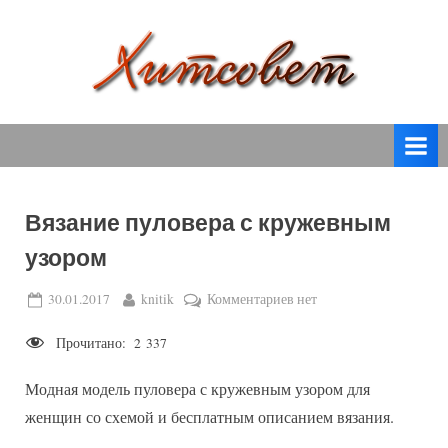
Skip
to
content
вязание
Х
спицами,
и
вязание
т
крючком,
модные
с
вязаные
Вязание пуловера с кружевным
о
модели
узором
с
в
пошаговым
е
Posted
By
к
30.01.2017
knitik
Комментариев
нет
описанием
on
записи
т
и
Прочитано:
2 337
Вязание
схемами.
пуловера
Модная модель пуловера с кружевным узором для
с
кружевным
женщин со схемой и бесплатным описанием вязания.
узором