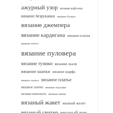
ажурный узор
вязаная кофточка
вязание безрукавки
вязание болеро
вязание джемпера
вязание кардигана
вязание платья
вязание пончо
вязание пуловера
вязание туники
вязание шали
вязание шапки
вязание шарфа
вязаное платье
вязаное пальто
вязаное пончо
вязаные игрушки
вязаные комплекты
вязаные шапки
вязаный жакет
вязаный жилет
вязаный свитер
вязаный топ