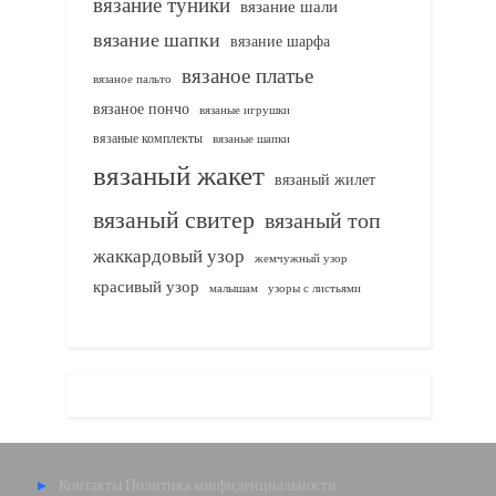
вязание туники
вязание шали
вязание шапки
вязание шарфа
вязаное платье
вязаное пальто
вязаное пончо
вязаные игрушки
вязаные комплекты
вязаные шапки
вязаный жакет
вязаный жилет
вязаный свитер
вязаный топ
жаккардовый узор
жемчужный узор
красивый узор
узоры с листьями
малышам
Контакты
Политика конфиденциальности