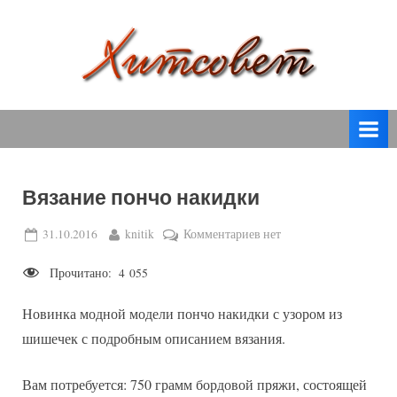
Skip
to
content
вязание
Х
спицами,
и
вязание
т
крючком,
модные
с
вязаные
Вязание пончо накидки
о
модели
с
в
Posted
By
к
31.10.2016
knitik
Комментариев
нет
пошаговым
on
записи
е
описанием
Прочитано:
4 055
Вязание
т
и
пончо
схемами.
Новинка модной модели пончо накидки с узором из
накидки
шишечек с подробным описанием вязания.
Вам потребуется: 750 грамм бордовой пряжи, состоящей