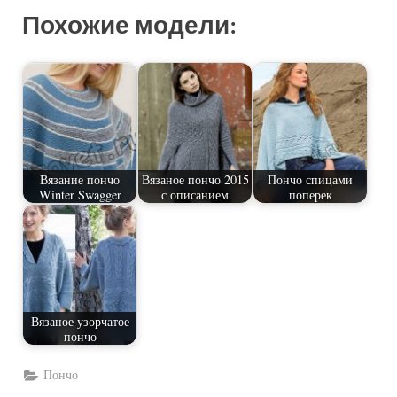
Похожие модели:
Вязание пончо
Вязаное пончо 2015
Пончо спицами
Winter Swagger
с описанием
поперек
Вязаное узорчатое
пончо
Пончо