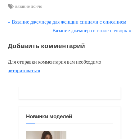
Tags:
вязание пончо
П
Навигация
Вязание джемпера для женщин спицами с описанием
р
С
Вязание джемпера в стиле пэчворк
по
е
л
Добавить комментарий
д
е
записям
ы
д
Для отправки комментария вам необходимо
д
у
авторизоваться
.
у
ю
щ
щ
а
а
я
я
з
з
Новинки моделей
а
а
п
п
и
и