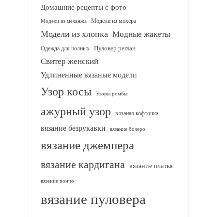
Домашние рецепты с фото
Модели из мохера
Модели из меланжа
Модели из хлопка
Модные жакеты
Одежда для полных
Пуловер реглан
Свитер женский
Удлиненные вязаные модели
Узор косы
Узоры ромбы
ажурный узор
вязаная кофточка
вязание безрукавки
вязание болеро
вязание джемпера
вязание кардигана
вязание платья
вязание пончо
вязание пуловера