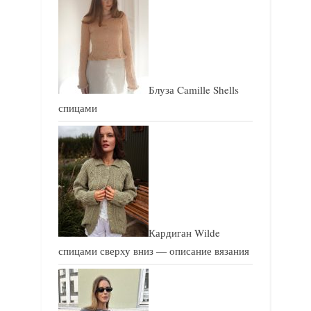
с
с
ь
ь
:
:
Блуза Camille Shells
спицами
Кардиган Wilde
спицами сверху вниз — описание вязания