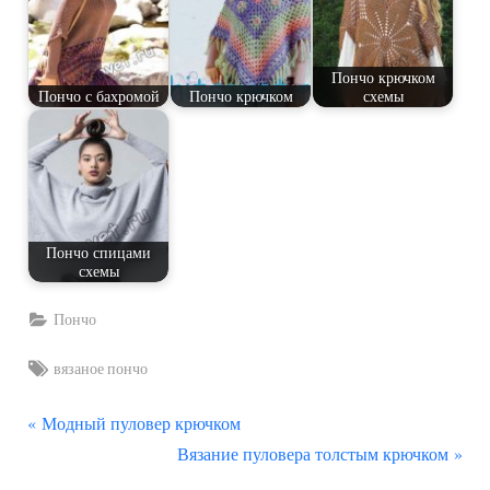
Пончо крючком
Пончо с бахромой
Пончо крючком
схемы
Пончо спицами
схемы
Пончо
Tags:
вязаное пончо
П
Навигация
Модный пуловер крючком
р
С
Вязание пуловера толстым крючком
по
е
л