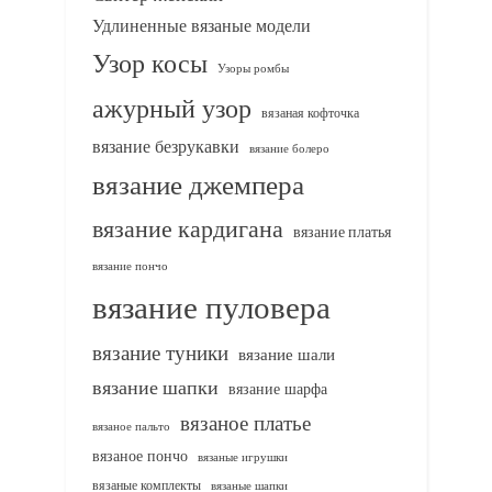
Удлиненные вязаные модели
Узор косы
Узоры ромбы
ажурный узор
вязаная кофточка
вязание безрукавки
вязание болеро
вязание джемпера
вязание кардигана
вязание платья
вязание пончо
вязание пуловера
вязание туники
вязание шали
вязание шапки
вязание шарфа
вязаное платье
вязаное пальто
вязаное пончо
вязаные игрушки
вязаные комплекты
вязаные шапки