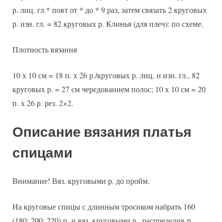
р. лиц. гл.* повт от * до * 9 раз, затем связать 2 круговых
р. изн. гл. = 82 круговых р. Клинья (для плеч): по схеме.
Плотность вязания
10 х 10 см = 18 п. х 26 р./круговых р. лиц. и изн. гл., 82
круговых р. = 27 см чередованием полос; 10 х 10 см = 20
п. х 26 р. рез. 2×2.
Описание вязания платья
спицами
Внимание! Вяз. круговыми р. до пройм.
На круговые спицы с длинным тросиком набрать 160
(180; 200; 220) п. и вяз. круговыми р., распределив п.