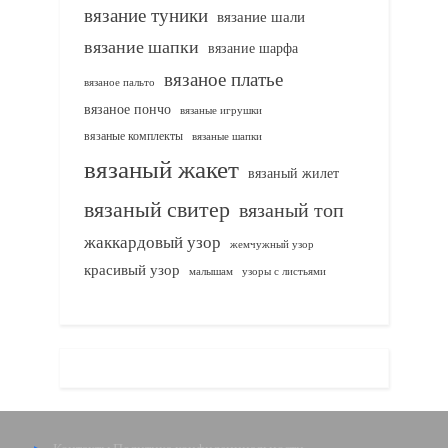
вязание туники
вязание шали
вязание шапки
вязание шарфа
вязаное платье
вязаное пальто
вязаное пончо
вязаные игрушки
вязаные комплекты
вязаные шапки
вязаный жакет
вязаный жилет
вязаный свитер
вязаный топ
жаккардовый узор
жемчужный узор
красивый узор
узоры с листьями
малышам