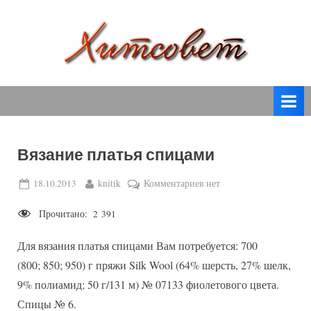
Skip
to
content
вязание
Х
спицами,
и
вязание
т
крючком,
модные
с
вязаные
Вязание платья спицами
о
модели
с
в
Posted
By
к
18.10.2013
knitik
Комментариев
нет
пошаговым
on
записи
е
описанием
Прочитано:
2 391
Вязание
т
и
платья
схемами.
Для вязания платья спицами Вам потребуется: 700
спицами
(800; 850; 950) г пряжи Silk Wool (64% шерсть, 27% шелк,
9% полиамид; 50 г/131 м) № 07133 фиолетового цвета.
Спицы № 6.