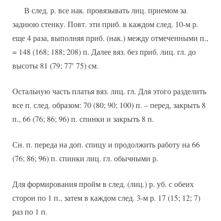
В след. р. все нак. провязывать лиц. приемом за
заднюю стенку. Повт. эти приб. в каждом след. 10-м р.
еще 4 раза, выполняя приб. (нак.) между отмеченными п.,
= 148 (168; 188; 208) п. Далее вяз. без приб. лиц. гл. до
высоты 81 (79; 77′ 75) см.
Остальную часть платья вяз. лиц. гл. Для этого разделить
все п. след. образом: 70 (80; 90; 100) п. – перед, закрыть 8
п., 66 (76; 86; 96) п. спинки и закрыть 8 п.
Сн. п. переда на доп. спицу и продолжить работу на 66
(76; 86; 96) п. спинки лиц. гл. обычными р.
Для формирования пройм в след. (лиц.) р. уб. с обеих
сторон по 1 п., затем в каждом след. 3-м р. 17 (15; 12; 7)
раз по 1 п.