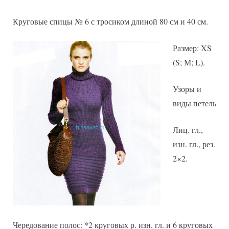
Круговые спицы № 6 с тросиком длиной 80 см и 40 см.
Размер: XS
(S; М; L).
Узоры и
виды петель
Лиц. гл.,
изн. гл., рез.
2×2.
Чередование полос: *2 круговых р. изн. гл. и 6 круговых