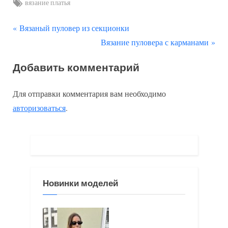
Tags:
вязание платья
П
Навигация
Вязаный пуловер из секционки
р
С
Вязание пуловера с карманами
по
е
л
Добавить комментарий
д
е
записям
ы
д
Для отправки комментария вам необходимо
д
у
авторизоваться
.
у
ю
щ
щ
а
а
я
я
з
з
Новинки моделей
а
а
п
п
и
и
с
с