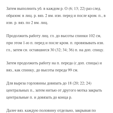
Затем выполнить уб. в каждом р. О (6; 13; 22) раз след.
образом: в лиц. р. вяз. 2 вм. изн. перед и после кром. п., в
изн. р. вяз. по 2 вм. лиц.
Продолжить работу лиц. гл. до высоты спинки 102 см,
при этом 1-ю п. перед и после кром. п. провязывать изн.
гл., затем сн. оставшиеся 30 (32; 34; 36) п. на доп. спицу.
Затем продолжить работу на п. переда (с доп. спицы) и
вяз., как спинку, до высоты переда 99 см.
Для выреза горловины довязать до 18 (20; 22; 24)
центральных п., затем нитью от другого мотка закрыть
центральные п. и довязать до конца р.
Далее вяз. каждую половину отдельно, закрывая по