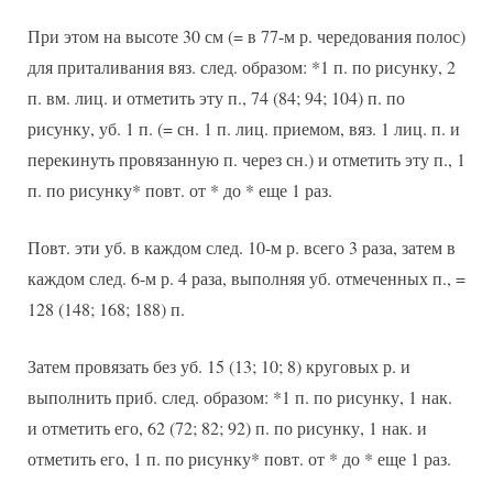
При этом на высоте 30 см (= в 77-м р. чередования полос)
для приталивания вяз. след. образом: *1 п. по рисунку, 2
п. вм. лиц. и отметить эту п., 74 (84; 94; 104) п. по
рисунку, уб. 1 п. (= сн. 1 п. лиц. приемом, вяз. 1 лиц. п. и
перекинуть провязанную п. через сн.) и отметить эту п., 1
п. по рисунку* повт. от * до * еще 1 раз.
Повт. эти уб. в каждом след. 10-м р. всего 3 раза, затем в
каждом след. 6-м р. 4 раза, выполняя уб. отмеченных п., =
128 (148; 168; 188) п.
Затем провязать без уб. 15 (13; 10; 8) круговых р. и
выполнить приб. след. образом: *1 п. по рисунку, 1 нак.
и отметить его, 62 (72; 82; 92) п. по рисунку, 1 нак. и
отметить его, 1 п. по рисунку* повт. от * до * еще 1 раз.