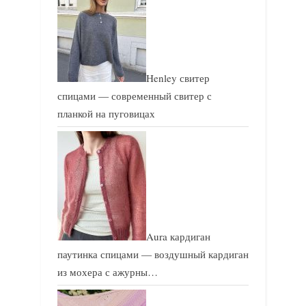
ь
ь
:
:
Henley свитер
спицами — современный свитер с
планкой на пуговицах
Aura кардиган
паутинка спицами — воздушный кардиган
из мохера с ажурны…