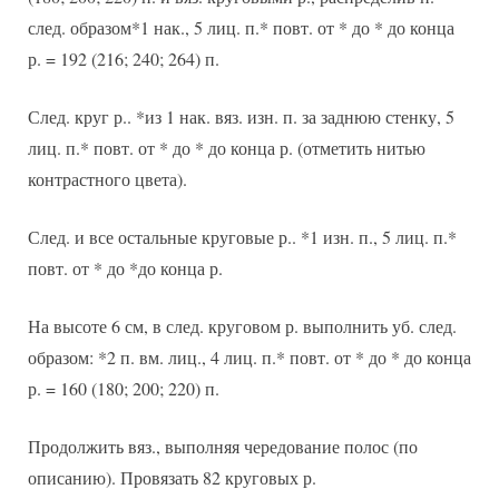
след. образом*1 нак., 5 лиц. п.* повт. от * до * до конца
р. = 192 (216; 240; 264) п.
След. круг р.. *из 1 нак. вяз. изн. п. за заднюю стенку, 5
лиц. п.* повт. от * до * до конца р. (отметить нитью
контрастного цвета).
След. и все остальные круговые р.. *1 изн. п., 5 лиц. п.*
повт. от * до *до конца р.
На высоте 6 см, в след. круговом р. выполнить уб. след.
образом: *2 п. вм. лиц., 4 лиц. п.* повт. от * до * до конца
р. = 160 (180; 200; 220) п.
Продолжить вяз., выполняя чередование полос (по
описанию). Провязать 82 круговых р.