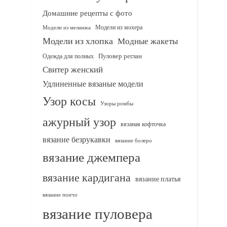
Домашние рецепты с фото
Модели из мохера
Модели из меланжа
Модели из хлопка
Модные жакеты
Одежда для полных
Пуловер реглан
Свитер женский
Удлиненные вязаные модели
Узор косы
Узоры ромбы
ажурный узор
вязаная кофточка
вязание безрукавки
вязание болеро
вязание джемпера
вязание кардигана
вязание платья
вязание пончо
вязание пуловера