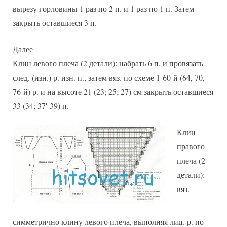
вырезу горловины 1 раз по 2 п. и 1 раз по 1 п. Затем
закрыть оставшиеся 3 п.
Далее
Клин левого плеча (2 детали): набрать 6 п. и провязать
след. (изн.) р. изн. п., затем вяз. по схеме 1-60-й (64, 70,
76-й) р. и на высоте 21 (23; 25; 27) см закрыть оставшиеся
33 (34; 37′ 39) п.
Клин
правого
плеча (2
детали):
вяз.
симметрично клину левого плеча, выполняя лиц. р. по