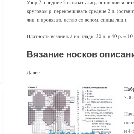
Узор 7: средние 2 п. вязать лиц., оставшиеся пет
круговом р. перекрещивать средние 2 п. (оставит
лиц. и провязать петлю со вспом. спицы лиц.).
Плотность вязания. Лиц. гладь: 30 п. и 40 р. = 10
Вязание носков описан
Далее
Набр
3-й 
Нача
посе
и 4-