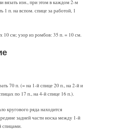
ли вязать изн., при этом в каждом 2-м
ь 1 п. на вспом. спице за работой, 1
 х 10 см; узор из ромбов: 35 п. = 10 см.
ие
ать 70 п. (= на 1-й спице 20 п., на 2-й и
спицах по 17 п., на 4-й спице 16 п.).
ло кругового ряда находится
редине задней части носка между 1-й
й спицами.