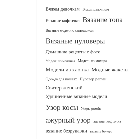
Вяжем девочкам
Вяжем мальчикам
Вязание топа
Вязание кофточки
Вязаные модели с капюшоном
Вязаные пуловеры
Домашние рецепты с фото
Модели из мохера
Модели из меланжа
Модели из хлопка
Модные жакеты
Одежда для полных
Пуловер реглан
Свитер женский
Удлиненные вязаные модели
Узор косы
Узоры ромбы
ажурный узор
вязаная кофточка
вязание безрукавки
вязание болеро