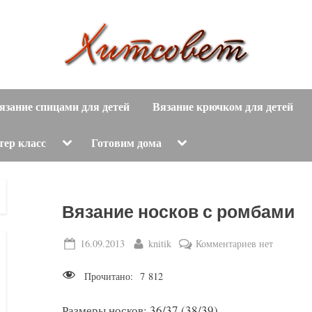
вязание
Х
спицами,
язание спицами для детей
Вязание крючком для детей
и
вязание
крючком,
т
Toggle
Toggle
тер класс
Готовим дома
sub-
sub-
модные
menu
menu
с
вязаные
модели
о
Вязание носков с ромбами
с
пошаговым
в
Posted
By
к
16.09.2013
knitik
Комментариев
нет
описанием
on
записи
е
и
Прочитано:
7 812
Вязание
схемами.
т
носков
Размеры носков: 36/37 (38/39).