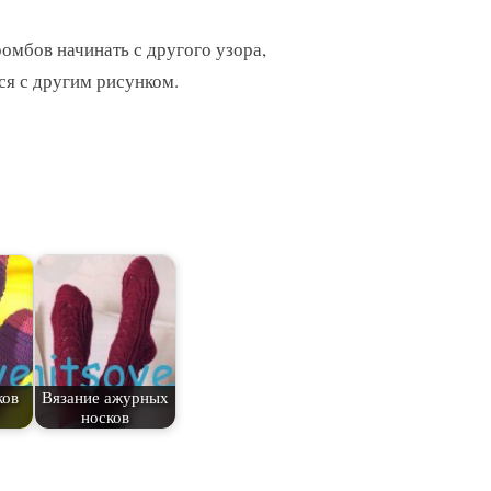
ромбов начинать с другого узора,
ся с другим рисунком.
ков
Вязание ажурных
носков