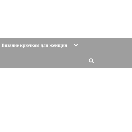
Toggle
Вязание крючком для женщин
sub-
menu
Toggle
search
form