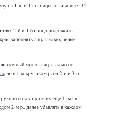
вну на 1-ю и 4-ю спицы, оставшиеся 34
 петлях 2-й и 3-й спиц продолжить
края заполнять лиц. гладью, целые
ь ленточный мысок лиц. гладью по
ов
, но в 1-м круговом р. на 2-й и 3-й
рукции и повторить их ещё 1 раз в
аждом 2-м р., далее убавлять в каждом