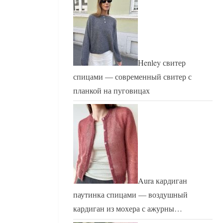
Henley свитер
спицами — современный свитер с
планкой на пуговицах
Aura кардиган
паутинка спицами — воздушный
кардиган из мохера с ажурны…