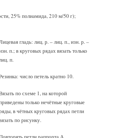
сти, 25% полиамида, 210 м/50 г);
Лицевая гладь: лиц. р. – лиц. п., изн. р. –
изн. п.; в круговых рядах вязать только
лиц. п.
Резинка: число петель кратно 10.
Вязать по схеме 1, на которой
приведены только нечётные круговые
ряды, в чётных круговых рядах петли
вязать по рисунку.
Повторять петли раппорта А.