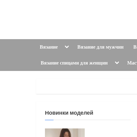
Skip
to
content
Toggle
Вязание
Вязание для мужчин
В
sub-
menu
Toggle
Вязание спицами для женщин
Мас
sub-
menu
Новинки моделей