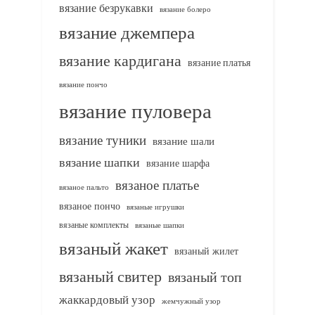
вязание безрукавки
вязание болеро
вязание джемпера
вязание кардигана
вязание платья
вязание пончо
вязание пуловера
вязание туники
вязание шали
вязание шапки
вязание шарфа
вязаное платье
вязаное пальто
вязаное пончо
вязаные игрушки
вязаные комплекты
вязаные шапки
вязаный жакет
вязаный жилет
вязаный свитер
вязаный топ
жаккардовый узор
жемчужный узор