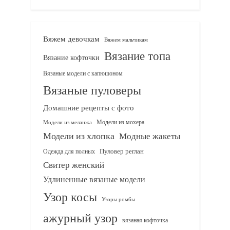
Вяжем девочкам
Вяжем мальчикам
Вязание топа
Вязание кофточки
Вязаные модели с капюшоном
Вязаные пуловеры
Домашние рецепты с фото
Модели из мохера
Модели из меланжа
Модели из хлопка
Модные жакеты
Одежда для полных
Пуловер реглан
Свитер женский
Удлиненные вязаные модели
Узор косы
Узоры ромбы
ажурный узор
вязаная кофточка