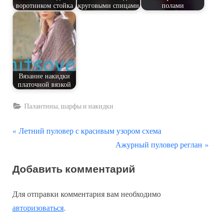
воротником стойка
круговыми спицами
полами
Вязание накидки
платочной вязкой
Палантины, шарфы и накидки
П
Навигация
Летний пуловер с красивым узором схема
р
С
Ажурный пуловер реглан
по
е
л
Добавить комментарий
д
е
записям
ы
д
Для отправки комментария вам необходимо
д
у
авторизоваться
.
у
ю