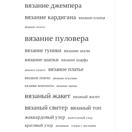
вязание джемпера
вязание кардигана
вязание платья
вязание пончо
вязание пуловера
вязание туники
вязание шали
вязание шапки
вязание шарфа
вязаное платье
вязаное пальто
вязаное пончо
вязаные игрушки
вязаные комплекты
вязаные шапки
вязаный жакет
вязаный жилет
вязаный свитер
вязаный топ
жаккардовый узор
жемчужный узор
красивый узор
узоры с листьями
малышам