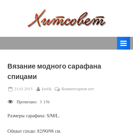
Skip
to
content
вязание
Х
спицами,
и
вязание
т
крючком,
модные
с
вязаные
Вязание модного сарафана
о
модели
спицами
с
в
пошаговым
е
Posted
By
к
21.01.2015
knitik
Комментариев
нет
описанием
on
записи
т
и
Прочитано:
3 176
Вязание
схемами.
модного
Размеры сарафана: S/M/L.
сарафана
спицами
Обхват груди: 82/90/98 см.