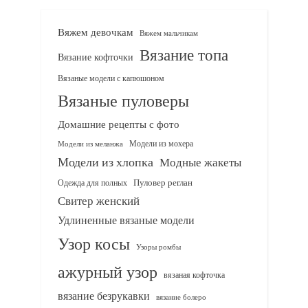
Вяжем девочкам
Вяжем мальчикам
Вязание топа
Вязание кофточки
Вязаные модели с капюшоном
Вязаные пуловеры
Домашние рецепты с фото
Модели из мохера
Модели из меланжа
Модели из хлопка
Модные жакеты
Одежда для полных
Пуловер реглан
Свитер женский
Удлиненные вязаные модели
Узор косы
Узоры ромбы
ажурный узор
вязаная кофточка
вязание безрукавки
вязание болеро