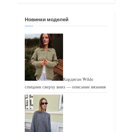
я
я
з
з
Новинки моделей
а
а
п
п
и
и
с
с
ь
ь
:
:
Кардиган Wilde
спицами сверху вниз — описание вязания