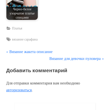
Черно-белое
узорчатое платье
спицами
Платья
Tags:
вязание сарафана
П
Навигация
Вязание жакета описание
р
С
Вязание для девочки пуловера
по
е
л
Добавить комментарий
д
е
записям
ы
д
Для отправки комментария вам необходимо
д
у
авторизоваться
.
у
ю
щ
щ
а
а