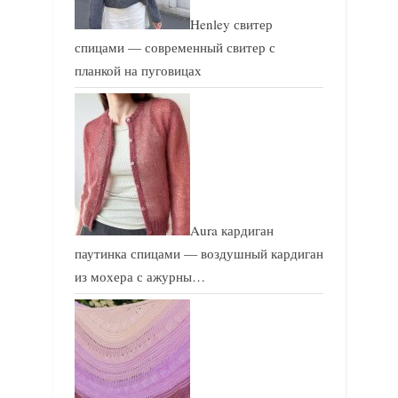
Henley свитер
спицами — современный свитер с
планкой на пуговицах
Aura кардиган
паутинка спицами — воздушный кардиган
из мохера с ажурны…