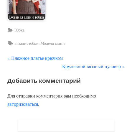
Вязаная мини юбка
Юбка
Tags:
,
вязание юбки
Модели мини
П
Навигация
Пляжное платье крючком
р
С
Кружевной вязаный пуловер
по
е
л
Добавить комментарий
д
е
записям
ы
д
Для отправки комментария вам необходимо
д
у
авторизоваться
.
у
ю
щ
щ
а
а
я
я