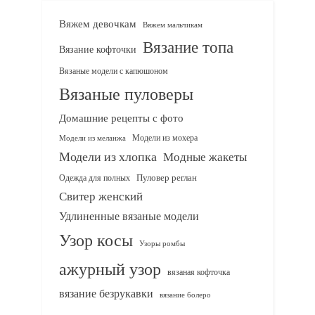
Вяжем девочкам
Вяжем мальчикам
Вязание топа
Вязание кофточки
Вязаные модели с капюшоном
Вязаные пуловеры
Домашние рецепты с фото
Модели из мохера
Модели из меланжа
Модели из хлопка
Модные жакеты
Одежда для полных
Пуловер реглан
Свитер женский
Удлиненные вязаные модели
Узор косы
Узоры ромбы
ажурный узор
вязаная кофточка
вязание безрукавки
вязание болеро