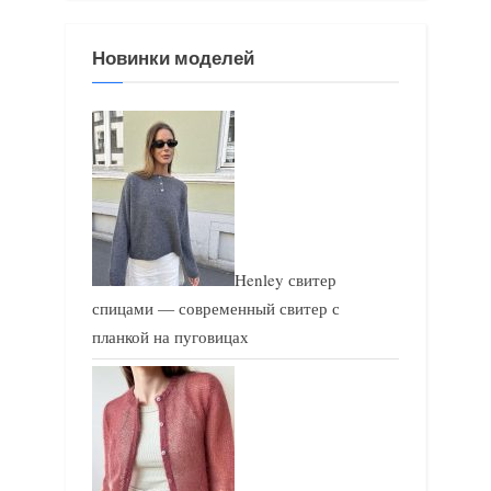
з
з
Новинки моделей
а
а
п
п
и
и
с
с
ь
ь
:
:
Henley свитер
спицами — современный свитер с
планкой на пуговицах