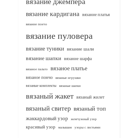
вязание джемпера
вязание кардигана
вязание платья
вязание пончо
вязание пуловера
вязание туники
вязание шали
вязание шапки
вязание шарфа
вязаное платье
вязаное пальто
вязаное пончо
вязаные игрушки
вязаные комплекты
вязаные шапки
вязаный жакет
вязаный жилет
вязаный свитер
вязаный топ
жаккардовый узор
жемчужный узор
красивый узор
узоры с листьями
малышам