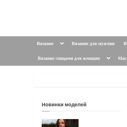
Skip
to
content
Toggle
Вязание
Вязание для мужчин
В
sub-
menu
Toggle
Вязание спицами для женщин
Мас
sub-
menu
Новинки моделей