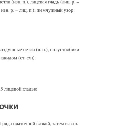
тли (изн. п.), лицевая гладь (лиц. р. –
 и изн. р. – лиц. п.); жемчужный узор:
воздушные петли (в. п.), полустолбики
накидом (ст. с/н).
3,5 лицевой гладью.
очки
4 ряда платочной вязкой, затем вязать