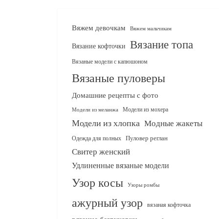
Вяжем девочкам
Вяжем мальчикам
Вязание топа
Вязание кофточки
Вязаные модели с капюшоном
Вязаные пуловеры
Домашние рецепты с фото
Модели из мохера
Модели из меланжа
Модели из хлопка
Модные жакеты
Одежда для полных
Пуловер реглан
Свитер женский
Удлиненные вязаные модели
Узор косы
Узоры ромбы
ажурный узор
вязаная кофточка