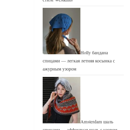
Holly бандана
спицами — легкая летняя косынка с
ажурным узором
Amsterdam шаль
спицами — эффектная шаль с узором