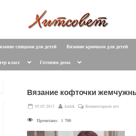
вязание
Х
спицами,
язание спицами для детей
Вязание крючком для детей
и
вязание
крючком,
т
Toggle
Toggle
тер класс
Готовим дома
sub-
sub-
модные
menu
menu
с
вязаные
модели
о
Вязание кофточки жемчужн
с
пошаговым
в
Posted
By
к
05.05.2013
knitik
Комментариев
нет
описанием
on
записи
е
и
Прочитано:
1 700
Вязание
схемами.
т
кофточки