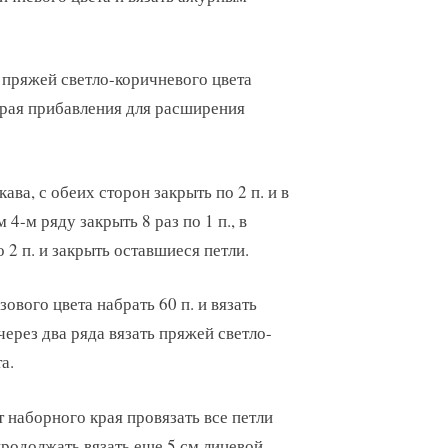
а пряжей светло-коричневого цвета
края прибавления для расширения
ава, с обеих сторон закрыть по 2 п. и в
 4-м ряду закрыть 8 раз по 1 п., в
о 2 п. и закрыть оставшиеся петли.
ового цвета набрать 60 п. и вязать
через два ряда вязать пряжей светло-
а.
т наборного края провязать все петли
 продолжать вязать еще 5 см лицевой