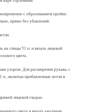
ом-каре горловины.
одновременно с образованием пройм)
ельно, прямо без убавлений.
петли.
ь на спицы 51 п. и вязать лицевой
розового цвета.
ым узором. Для расширения рукава, с
1 п., включая прибавленные петли в
 пряжей лицевой гладью.
ичневого цвета и вязать ажурным