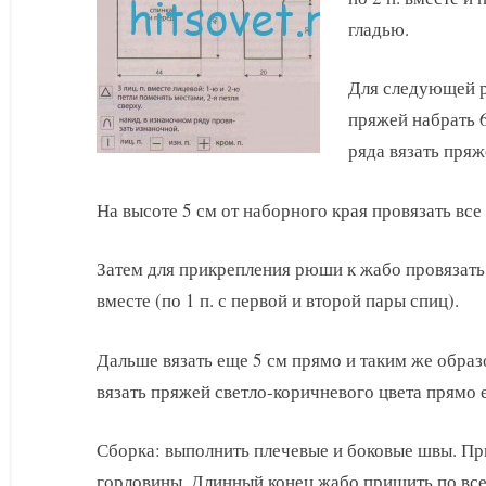
гладью.
Для следующей р
пряжей набрать 6
ряда вязать пряж
На высоте 5 см от наборного края провязать все 
Затем для прикрепления рюши к жабо провязать 
вместе (по 1 п. с первой и второй пары спиц).
Дальше вязать еще 5 см прямо и таким же обра
вязать пряжей светло-коричневого цвета прямо 
Сборка: выполнить плечевые и боковые швы. П
горловины. Длинный конец жабо пришить по вс