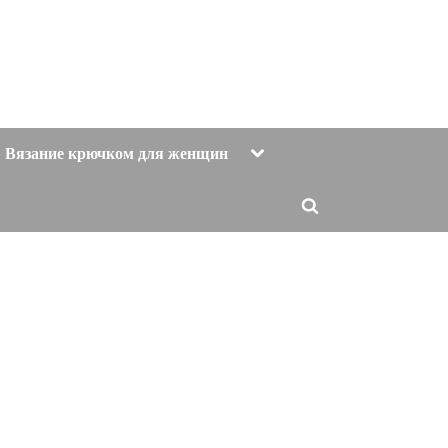
Toggle
Вязание крючком для женщин
sub-
menu
Toggle
search
form