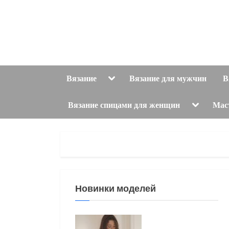
Skip
to
content
Toggle
Вязание
Вязание для мужчин
В
sub-
menu
Toggle
Вязание спицами для женщин
Мас
sub-
menu
Новинки моделей