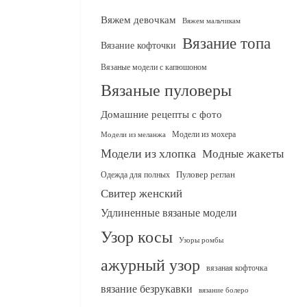
Вяжем девочкам
Вяжем мальчикам
Вязание топа
Вязание кофточки
Вязаные модели с капюшоном
Вязаные пуловеры
Домашние рецепты с фото
Модели из мохера
Модели из меланжа
Модели из хлопка
Модные жакеты
Одежда для полных
Пуловер реглан
Свитер женский
Удлиненные вязаные модели
Узор косы
Узоры ромбы
ажурный узор
вязаная кофточка
вязание безрукавки
вязание болеро