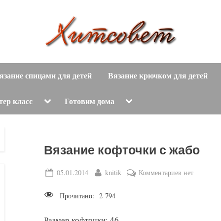
вязание
Х
спицами,
язание спицами для детей
Вязание крючком для детей
и
вязание
крючком,
т
Toggle
Toggle
тер класс
Готовим дома
sub-
sub-
модные
menu
menu
с
вязаные
модели
о
Вязание кофточки с жабо
с
пошаговым
в
Posted
By
к
05.01.2014
knitik
Комментариев
нет
описанием
on
записи
е
и
Прочитано:
2 794
Вязание
схемами.
т
кофточки
Размер кофточки: 46.