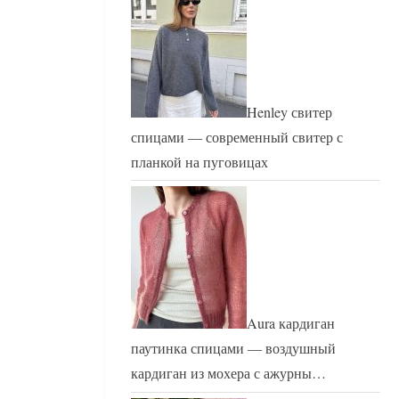
Henley свитер
спицами — современный свитер с
планкой на пуговицах
Aura кардиган
паутинка спицами — воздушный
кардиган из мохера с ажурны…