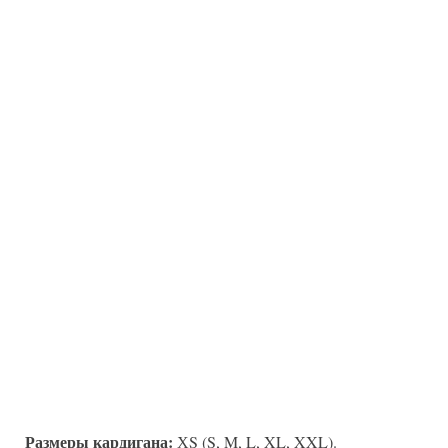
Размеры кардигана:
ХS (S, M, L, XL, XXL).