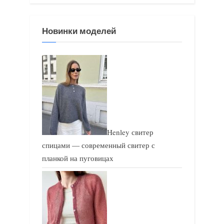
я
я
з
з
Новинки моделей
а
а
п
п
и
и
с
с
ь
ь
:
:
Henley свитер
спицами — современный свитер с
планкой на пуговицах