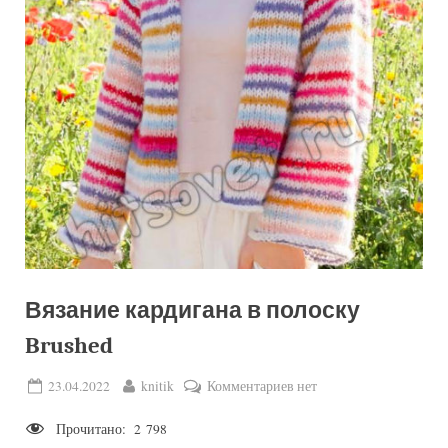
Вязание кардигана в полоску
Brushed
Posted
By
к
23.04.2022
knitik
Комментариев
нет
on
записи
Прочитано:
2 798
Вязание