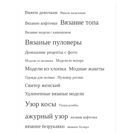
Вяжем девочкам
Вяжем мальчикам
Вязание топа
Вязание кофточки
Вязаные модели с капюшоном
Вязаные пуловеры
Домашние рецепты с фото
Модели из мохера
Модели из меланжа
Модели из хлопка
Модные жакеты
Одежда для полных
Пуловер реглан
Свитер женский
Удлиненные вязаные модели
Узор косы
Узоры ромбы
ажурный узор
вязаная кофточка
вязание безрукавки
вязание болеро