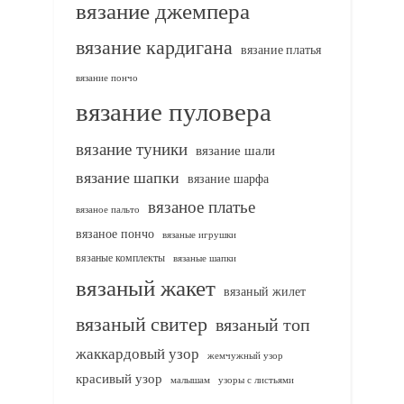
вязание джемпера
вязание кардигана
вязание платья
вязание пончо
вязание пуловера
вязание туники
вязание шали
вязание шапки
вязание шарфа
вязаное платье
вязаное пальто
вязаное пончо
вязаные игрушки
вязаные комплекты
вязаные шапки
вязаный жакет
вязаный жилет
вязаный свитер
вязаный топ
жаккардовый узор
жемчужный узор
красивый узор
узоры с листьями
малышам