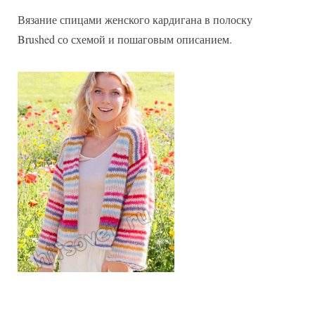
кардигана
Вязание спицами женского кардигана в полоску
в
полоску
Brushed со схемой и пошаговым описанием.
Brushed