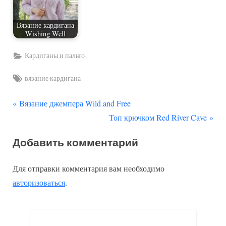
Вязание кардигана
Wishing Well
Кардиганы и пальто
Tags:
вязание кардигана
П
Навигация
Вязание джемпера Wild and Free
р
С
Топ крючком Red River Cave
по
е
л
Добавить комментарий
д
е
записям
ы
д
Для отправки комментария вам необходимо
д
у
авторизоваться
.
у
ю
щ
щ
а
а