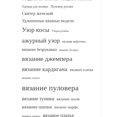
Одежда для полных
Пуловер реглан
Свитер женский
Удлиненные вязаные модели
Узор косы
Узоры ромбы
ажурный узор
вязаная кофточка
вязание безрукавки
вязание болеро
вязание джемпера
вязание кардигана
вязание платья
вязание пончо
вязание пуловера
вязание туники
вязание шали
вязание шапки
вязание шарфа
вязаное платье
вязаное пальто