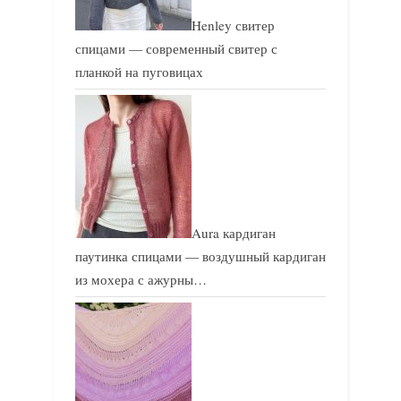
и
и
Henley свитер
с
с
спицами — современный свитер с
ь
ь
планкой на пуговицах
:
:
Aura кардиган
паутинка спицами — воздушный кардиган
из мохера с ажурны…