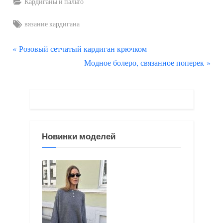
Кардиганы и пальто
Tags:
вязание кардигана
П
Навигация
Розовый сетчатый кардиган крючком
р
С
Модное болеро, связанное поперек
по
е
л
д
е
записям
ы
д
д
у
у
ю
Новинки моделей
щ
щ
а
а
я
я
з
з
а
а
п
п