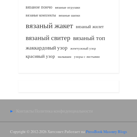
вязаное пончо
вязаные игрушки
вязаные комплекты
вязаные шапки
вязаный жакет
вязаный жилет
вязаный свитер
вязаный топ
жаккардовый узор
жемчужный узор
красивый узор
узоры с листьями
малышам
Контакты
Политика конфиденциальности
Copyright © 2012-2026 Хитсовет.
Работает на
PressBook Masonry Blogs