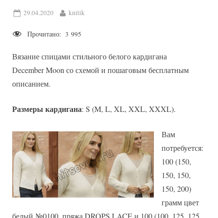
Posted
By
29.04.2020
knitik
on
Прочитано:
3 995
Вязание спицами стильного белого кардигана
December Moon со схемой и пошаговым бесплатным
описанием.
Размеры кардигана
: S (M, L, XL, XXL, XXXL).
Вам
потребуется:
100 (150,
150, 150,
150, 200)
грамм цвет
белый №0100, пряжа DROPS LACE и 100 (100, 125, 125,