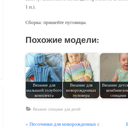
1 п.).
Сборка: пришейте пуговицы.
Похожие модели:
Вязание для
Вязание для
Вязание детс
малышей голубого
новорожденных
комбинезо
комплекта
пуловера
спицами
Вязание спицами для детей
П
Песочники для новорожденных с
Навигация