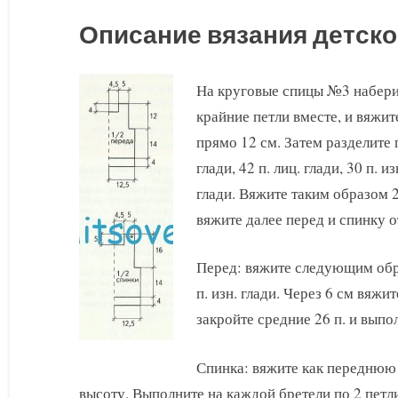
Описание вязания детско
На круговые спицы №3 наберите
крайние петли вместе, и вяжит
прямо 12 см. Затем разделите 
глади, 42 п. лиц. глади, 30 п. из
глади. Вяжите таким образом 2
вяжите далее перед и спинку о
Перед: вяжите следующим образо
п. изн. глади. Через 6 см вяжит
закройте средние 26 п. и выпо
Спинка: вяжите как переднюю д
высоту. Выполните на каждой бретели по 2 петл