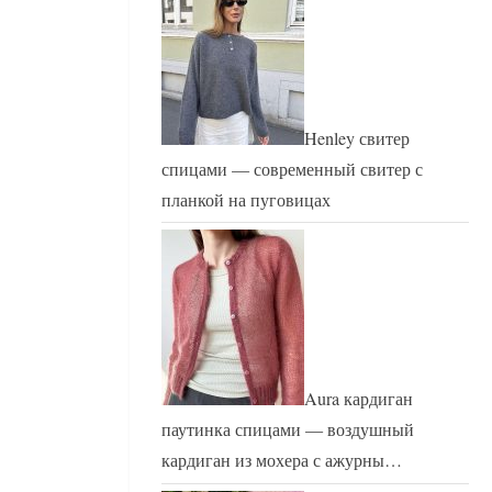
Henley свитер
спицами — современный свитер с
планкой на пуговицах
Aura кардиган
паутинка спицами — воздушный
кардиган из мохера с ажурны…