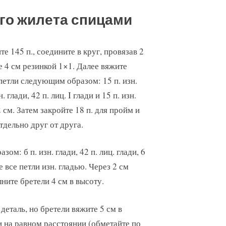
го жилета спицами
 145 п., соедините в круг, провязав 2
е 4 см резинкой 1×1. Далее вяжите
петли следующим образом: 15 п. изн.
н. глади, 42 п. лиц. I глади и 15 п. изн.
 см. Затем закройте 18 п. для пройм и
тдельно друг от друга.
м: б п. изн. глади, 42 п. лиц. глади, 6
е все петли изн. гладью. Через 2 см
лните бретели 4 см в высоту.
еталь, но бретели вяжите 5 см в
и на равном расстоянии (обметайте по