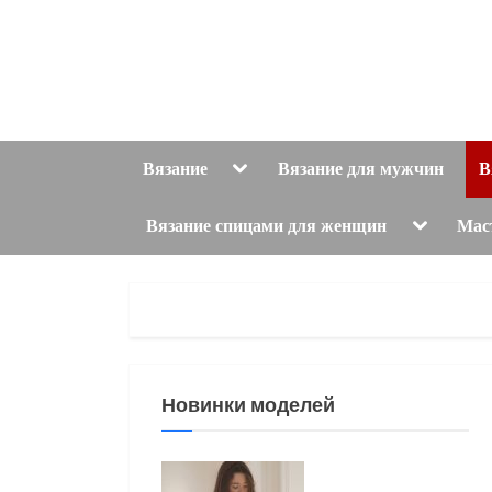
Skip
to
content
Toggle
Вязание
Вязание для мужчин
В
sub-
menu
Toggle
Вязание спицами для женщин
Мас
sub-
menu
Новинки моделей