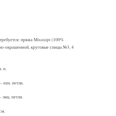
ребуется: пряжа Missisipi (100%
нно-окрашенной, круговые спицы №3, 4
. п.
– изн. петли.
– лиц. петли.
см.