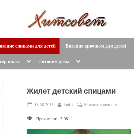
вязание
Х
спицами,
язание спицами для детей
Вязание крючком для детей
и
вязание
крючком,
т
Toggle
Toggle
тер класс
Готовим дома
sub-
sub-
модные
menu
menu
с
вязаные
модели
о
Жилет детский спицами
с
пошаговым
в
Posted
By
к
18.08.2013
knitik
Комментариев
нет
описанием
on
записи
е
и
Прочитано:
2 081
Жилет
схемами.
т
детский