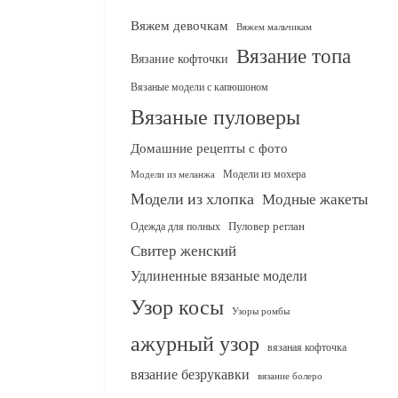
Вяжем девочкам
Вяжем мальчикам
Вязание топа
Вязание кофточки
Вязаные модели с капюшоном
Вязаные пуловеры
Домашние рецепты с фото
Модели из мохера
Модели из меланжа
Модели из хлопка
Модные жакеты
Одежда для полных
Пуловер реглан
Свитер женский
Удлиненные вязаные модели
Узор косы
Узоры ромбы
ажурный узор
вязаная кофточка
вязание безрукавки
вязание болеро