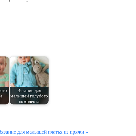
кого
Вязание для
на
малышей голубого
комплекта
С
Вязание для малышей платья из пряжи