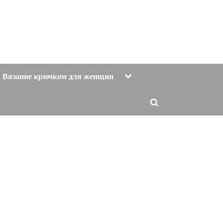
Toggle
Вязание крючком для женщин
sub-
menu
Toggle
search
form