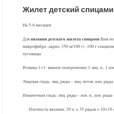
Жилет детский спицами
На 5-6 месяцев
вязания детского жилета спицами
Для
Вам пот
микрофибра -акрил, 350 м/100 г) -100 г секцио
пуговицы.
Резинка 1×1: вяжите попеременно 1 лиц. п., 1 изн
Лицевая гладь: лиц. ряды – лиц. петли, изн. ряды 
Изнаночная гладь: лиц. ряды – изн. п., изн. ряды 
Плотность вязания: 29 п. х 35 рядов = 10×10 