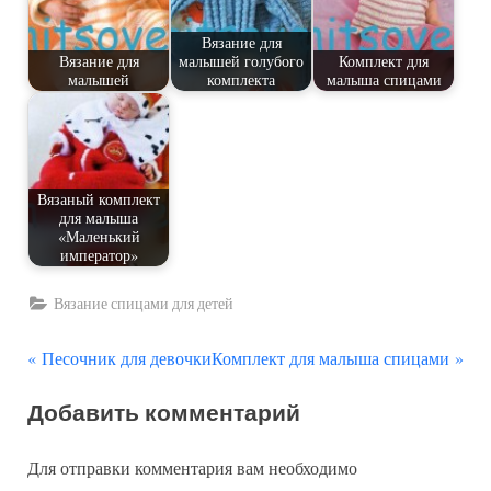
Вязание для
Вязание для
малышей голубого
Комплект для
малышей
комплекта
малыша спицами
Вязаный комплект
для малыша
«Маленький
император»
Вязание спицами для детей
П
С
Навигация
Песочник для девочки
Комплект для малыша спицами
р
л
по
Добавить комментарий
е
е
д
д
записям
Для отправки комментария вам необходимо
ы
у