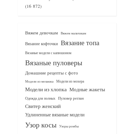
(16 872)
Вяжем девочкам
Вяжем мальчикам
Вязание топа
Вязание кофточки
Вязаные модели с капюшоном
Вязаные пуловеры
Домашние рецепты с фото
Модели из мохера
Модели из меланжа
Модели из хлопка
Модные жакеты
Одежда для полных
Пуловер реглан
Свитер женский
Удлиненные вязаные модели
Узор косы
Узоры ромбы