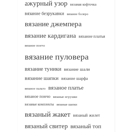
ажурный узор
вязаная кофточка
вязание безрукавки
вязание болеро
вязание джемпера
вязание кардигана
вязание платья
вязание пончо
вязание пуловера
вязание туники
вязание шали
вязание шапки
вязание шарфа
вязаное платье
вязаное пальто
вязаное пончо
вязаные игрушки
вязаные комплекты
вязаные шапки
вязаный жакет
вязаный жилет
вязаный свитер
вязаный топ