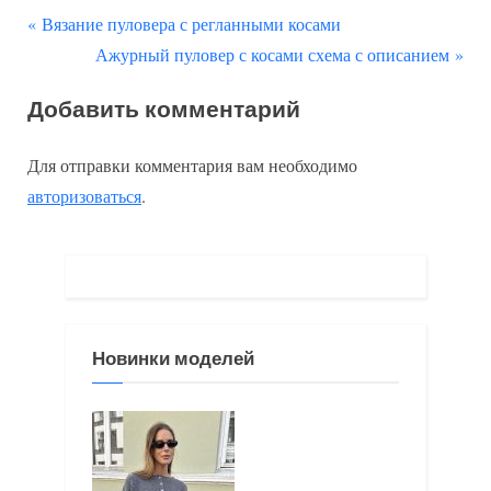
П
Навигация
Вязание пуловера с регланными косами
р
С
Ажурный пуловер с косами схема с описанием
по
е
л
Добавить комментарий
д
е
записям
ы
д
Для отправки комментария вам необходимо
д
у
авторизоваться
.
у
ю
щ
щ
а
а
я
я
з
з
Новинки моделей
а
а
п
п
и
и
с
с
ь
ь