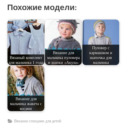
Похожие модели:
Пуловер с
Вязание для
кармашком и
Вязаный комплект
мальчика пуловера
шапочка для
для мальчика 1 года
и шапки «Акула»
мальчика
Вязание для
мальчика жакета с
косами
Вязание спицами для детей