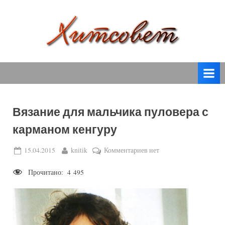
Skip
to
content
вязание
Х
спицами,
и
вязание
т
крючком,
модные
с
вязаные
Вязание для мальчика пуловера с
о
модели
карманом кенгуру
с
в
пошаговым
е
Posted
By
к
15.04.2015
knitik
Комментариев
нет
описанием
on
записи
т
и
Прочитано:
4 495
Вязание
схемами.
для
мальчика
пуловера
с