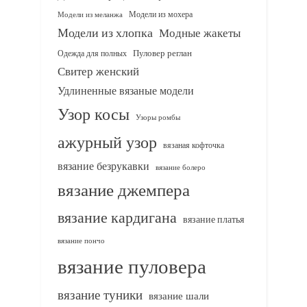
Модели из мохера
Модели из меланжа
Модели из хлопка
Модные жакеты
Одежда для полных
Пуловер реглан
Свитер женский
Удлиненные вязаные модели
Узор косы
Узоры ромбы
ажурный узор
вязаная кофточка
вязание безрукавки
вязание болеро
вязание джемпера
вязание кардигана
вязание платья
вязание пончо
вязание пуловера
вязание туники
вязание шали