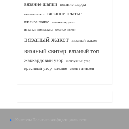
вязание шапки
вязание шарфа
вязаное платье
вязаное пальто
вязаное пончо
вязаные игрушки
вязаные комплекты
вязаные шапки
вязаный жакет
вязаный жилет
вязаный свитер
вязаный топ
жаккардовый узор
жемчужный узор
красивый узор
узоры с листьями
малышам
Контакты
Политика конфиденциальности