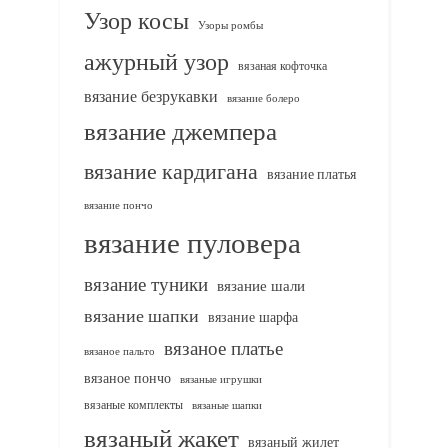
Узор косы
Узоры ромбы
ажурный узор
вязаная кофточка
вязание безрукавки
вязание болеро
вязание джемпера
вязание кардигана
вязание платья
вязание пончо
вязание пуловера
вязание туники
вязание шали
вязание шапки
вязание шарфа
вязаное платье
вязаное пальто
вязаное пончо
вязаные игрушки
вязаные комплекты
вязаные шапки
вязаный жакет
вязаный жилет