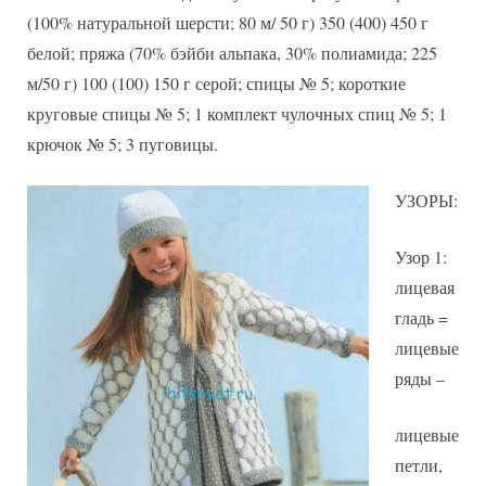
шапочки
(100% натуральной шерсти; 80 м/ 50 г) 350 (400) 450 г
со
белой; пряжа (70% бэйби альпака, 30% полиамида; 225
схемой
м/50 г) 100 (100) 150 г серой; спицы № 5; короткие
круговые спицы № 5; 1 комплект чулочных спиц № 5; 1
крючок № 5; 3 пуговицы.
УЗОРЫ:
Узор 1:
лицевая
гладь =
лицевые
ряды –
лицевые
петли,