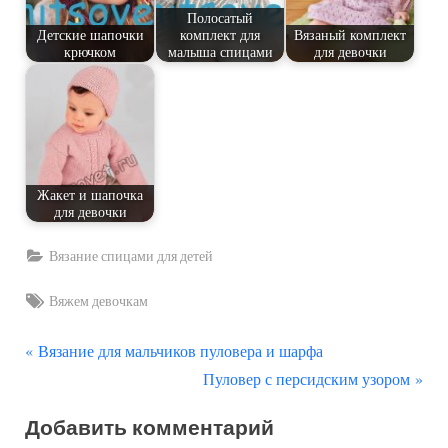
Полосатый
Детские шапочки
комплект для
Вязаный комплект
крючком
малыша спицами
для девочки
Жакет и шапочка
для девочки
Вязание спицами для детей
Tags:
Вяжем девочкам
П
Навигация
Вязание для мальчиков пуловера и шарфа
р
С
Пуловер с персидским узором
по
е
л
Добавить комментарий
д
е
записям