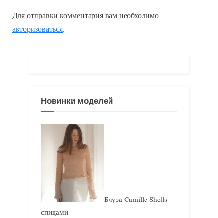
ы
д
Для отправки комментария вам необходимо
д
у
авторизоваться
.
у
ю
щ
щ
а
а
я
я
з
з
Новинки моделей
а
а
п
п
и
и
с
с
ь
ь
:
:
Блуза Camille Shells
спицами