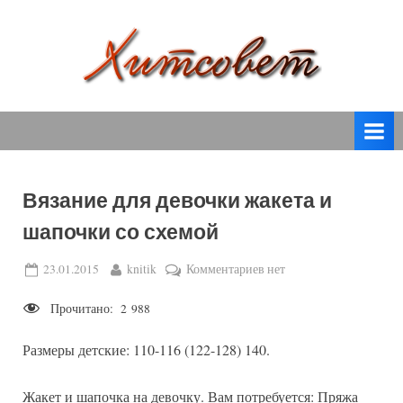
Skip
to
content
вязание
Х
спицами,
и
вязание
т
крючком,
модные
с
вязаные
Вязание для девочки жакета и
о
модели
шапочки со схемой
с
в
пошаговым
е
Posted
By
к
23.01.2015
knitik
Комментариев
нет
описанием
on
записи
т
и
Прочитано:
2 988
Вязание
схемами.
для
Размеры детские: 110-116 (122-128) 140.
девочки
жакета
и
Жакет и шапочка на девочку. Вам потребуется: Пряжа