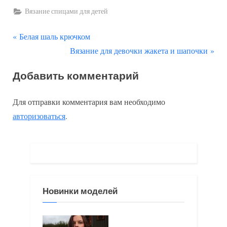
Вязание спицами для детей
П
Навигация
Белая шаль крючком
р
С
Вязание для девочки жакета и шапочки
по
е
л
Добавить комментарий
д
е
записям
ы
д
Для отправки комментария вам необходимо
д
у
авторизоваться
.
у
ю
щ
щ
а
а
я
я
з
з
Новинки моделей
а
а
п
п
и
и