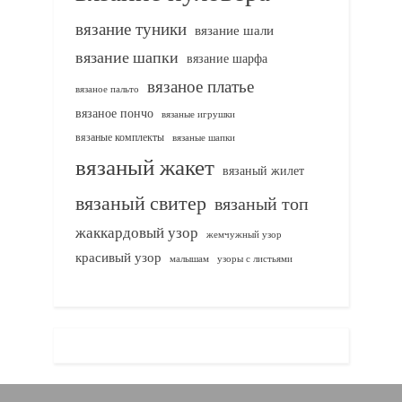
вязание туники
вязание шали
вязание шапки
вязание шарфа
вязаное платье
вязаное пальто
вязаное пончо
вязаные игрушки
вязаные комплекты
вязаные шапки
вязаный жакет
вязаный жилет
вязаный свитер
вязаный топ
жаккардовый узор
жемчужный узор
красивый узор
узоры с листьями
малышам