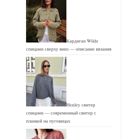
с
с
ь
ь
:
:
Кардиган Wilde
спицами сверху вниз — описание вязания
Henley свитер
спицами — современный свитер с
планкой на пуговицах