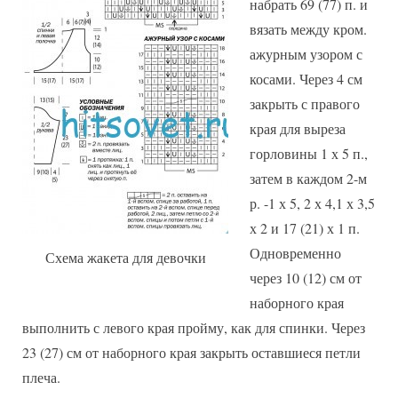
набрать 69 (77) п. и
вязать между кром.
ажурным узором с
косами. Через 4 см
закрыть с правого
края для выреза
горловины 1 х 5 п.,
затем в каждом 2-м
р. -1 х 5, 2 х 4,1 х 3,5
х 2 и 17 (21) х 1 п.
Одновременно
Схема жакета для девочки
через 10 (12) см от
наборного края
выполнить с левого края пройму, как для спинки. Через
23 (27) см от наборного края закрыть оставшиеся петли
плеча.