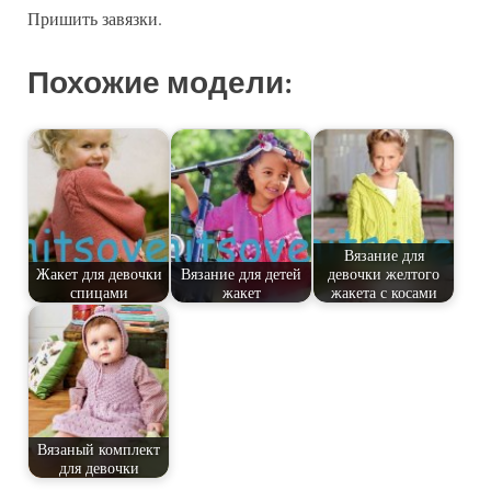
Пришить завязки.
Похожие модели:
Вязание для
Жакет для девочки
Вязание для детей
девочки желтого
спицами
жакет
жакета с косами
Вязаный комплект
для девочки