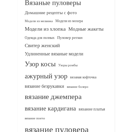
Вязаные пуловеры
Домашние рецепты с фото
Модели из мохера
Модели из меланжа
Модели из хлопка
Модные жакеты
Одежда для полных
Пуловер реглан
Свитер женский
Удлиненные вязаные модели
Узор косы
Узоры ромбы
ажурный узор
вязаная кофточка
вязание безрукавки
вязание болеро
вязание джемпера
вязание кардигана
вязание платья
вязание пончо
вязание пуловера