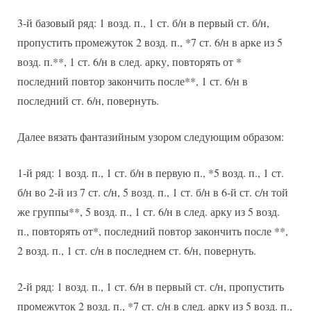
3-й базовый ряд: 1 возд. п., 1 ст. б/н в первый ст. б/н,
пропустить промежуток 2 возд. п., *7 ст. 6/н в арке из 5
возд. п.**, 1 ст. 6/н в след. арку, повторять от *
последний повтор закончить после**, 1 ст. 6/н в
последний ст. 6/н, повернуть.
Далее вязать фантазийным узором следующим образом:
1-й ряд: 1 возд. п., 1 ст. б/н в первую п., *5 возд. п., 1 ст.
б/н во 2-й из 7 ст. с/н, 5 возд. п., 1 ст. б/н в 6-й ст. с/н той
же группы**, 5 возд. п., 1 ст. 6/н в след. арку из 5 возд.
п., повторять от*, последний повтор закончить после **,
2 возд. п., 1 ст. с/н в последнем ст. 6/н, повернуть.
2-й ряд: 1 возд. п., 1 ст. 6/н в первый ст. с/н, пропустить
промежуток 2 возд. п., *7 ст. с/н в след. арку из 5 возд. п.,