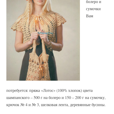
болеро и
сумочки
Вам
потребуется: пряжа «Лотос» (100% хлопок) цвета
шампанского – 500 г на болеро и 150 – 200 г на сумочку,
крючок № 4 и № 3, шелковая лента, деревянные бусины.