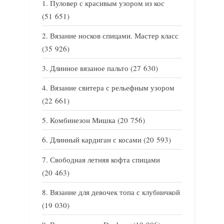
Пуловер с красивым узором из кос
(51 651)
Вязание носков спицами. Мастер класс
(35 926)
Длинное вязаное пальто
(27 630)
Вязание свитера с рельефным узором
(22 661)
Комбинезон Мишка
(20 756)
Длинный кардиган с косами
(20 593)
Свободная летняя кофта спицами
(20 463)
Вязание для девочек топа с клубничкой
(19 030)