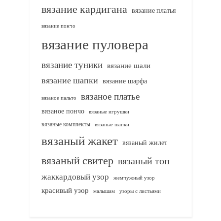
вязание кардигана
вязание платья
вязание пончо
вязание пуловера
вязание туники
вязание шали
вязание шапки
вязание шарфа
вязаное платье
вязаное пальто
вязаное пончо
вязаные игрушки
вязаные комплекты
вязаные шапки
вязаный жакет
вязаный жилет
вязаный свитер
вязаный топ
жаккардовый узор
жемчужный узор
красивый узор
узоры с листьями
малышам