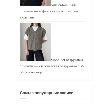
Amsterdam шаль
спицами — эффектная шаль с узором
тюльпаны
Moon Set безрукавка
спицами — классическая безрукавка с V-
образным выр…
Самые популярные записи