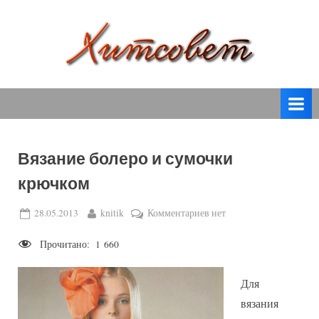
Skip
to
content
вязание
Х
спицами,
и
вязание
т
крючком,
модные
с
вязаные
Вязание болеро и сумочки
о
модели
крючком
с
в
пошаговым
е
Posted
By
к
28.05.2013
knitik
Комментариев
нет
описанием
on
записи
т
и
Прочитано:
1 660
Вязание
схемами.
болеро
и
Для
сумочки
вязания
крючком