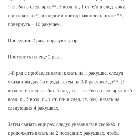
1 ст. 6/н в след. арку**, 5 возд. п., 1 ст. 6/н в след. арку,
повторять от*, последний повтор закончить после **,
повернуть = 10 ракушек.
Последние 2 ряда образуют узор.
Повторить их еще 2 раза.
1-й ряд с прибавлениями: вязать на 1 ракушке, следуя
указаниям для 1-го ряда, затем на 2-й ракушке до**, (5
возд. п. в след. ст. 6/н, 5 возд. п., 1 ст. 6/н в след. арку из 5
возд. п., 5 возд. п., 1 ст. б/н в след. ст. б/н), вязать на
следующих 4 ракушках.
Затем связать еще раз, следуя указаниям в скобках, и
продолжить вязать на 2 последних ракушках, чтобы