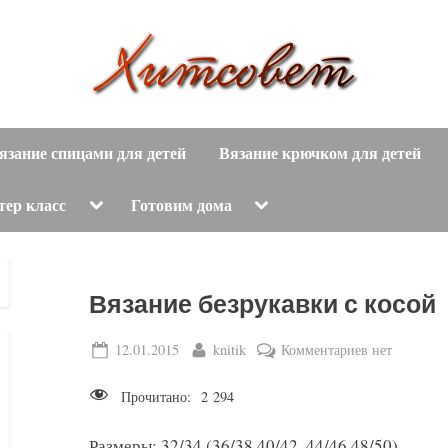
вязание
Х
спицами,
язание спицами для детей
Вязание крючком для детей
и
вязание
крючком,
т
Toggle
Toggle
тер класс
Готовим дома
sub-
sub-
модные
menu
menu
с
вязаные
модели
о
Вязание безрукавки с косой
с
пошаговым
в
Posted
By
к
12.01.2015
knitik
Комментариев
нет
описанием
on
записи
е
и
Прочитано:
2 294
Вязание
схемами.
т
безрукавки
Размеры: 32/34 (36/38,40/42, 44/46,48/50).