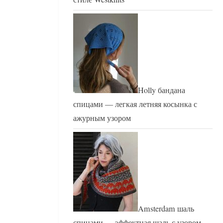
Holly бандана
спицами — легкая летняя косынка с
ажурным узором
Amsterdam шаль
спицами — эффектная шаль с узором