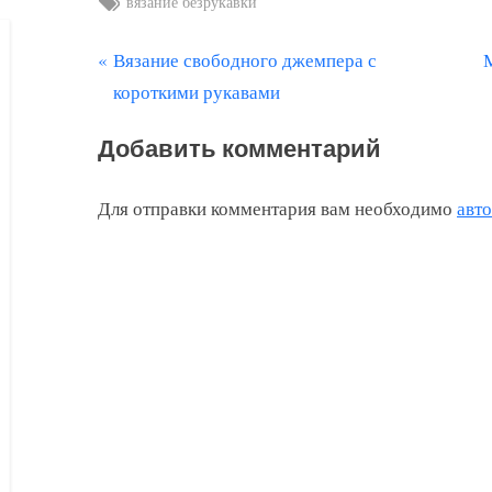
вязание безрукавки
П
Вязание свободного джемпера с
Навигация
р
л
короткими рукавами
по
е
е
Добавить комментарий
д
д
записям
ы
у
Для отправки комментария вам необходимо
авт
д
у
щ
а
а
я
я
з
з
а
а
п
п
и
и
с