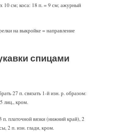
 х 10 см; коса: 18 п. = 9 см; ажурный
релки на выкройке = направление
укавки спицами
рать 27 п. связать 1-й изн. р. образом:
 5 лиц., кром.
 3 п. платочной вязки (нижний край), 2
осы, 2 п. изн. глади, кром.