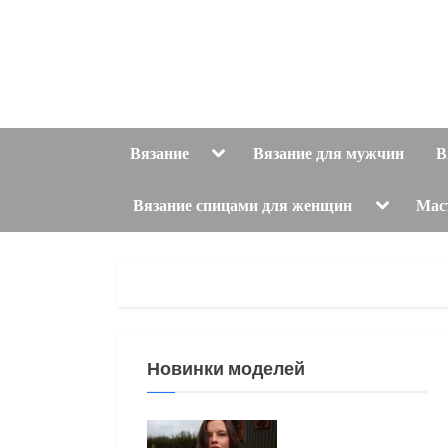
Skip
to
content
Toggle
Вязание
Вязание для мужчин
В
sub-
menu
Toggle
Вязание спицами для женщин
Мас
sub-
menu
Новинки моделей