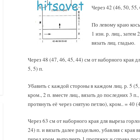
Через 42 (46, 50, 55,
По левому краю косы н
1 изн. р. лиц., зате
вязать лиц. гладью.
Через 48 (47, 46, 45, 44) см от наборного края д
5, 5) п.
Убавить с каждой стороны в каждом лиц. р. 5 (5,
кром., 2 п. вместе лиц., вязать до последних 3 п.,
протянуть её через снятую петлю), кром.. = 40 (44
Через 63 см от наборного края для выреза горло
24) п. и вязать далее раздельно, убавляя с края в
перед кром. выполнить 1 протяжку и справа после