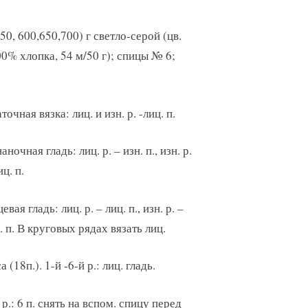
0, 600,650,700) г светло-серой (цв.
0% хлопка, 54 м/50 г); спицы № 6;
точная вязка: лиц. и изн. р. -лиц. п.
аночная гладь: лиц. р. – изн. п., изн. р.
иц. п.
евая гладь: лиц. р. – лиц. п., изн. р. –
. п. В круговых рядах вязать лиц.
а (18п.). 1-й -6-й р.: лиц. гладь.
 р.: 6 п. снять на вспом. спицу перед