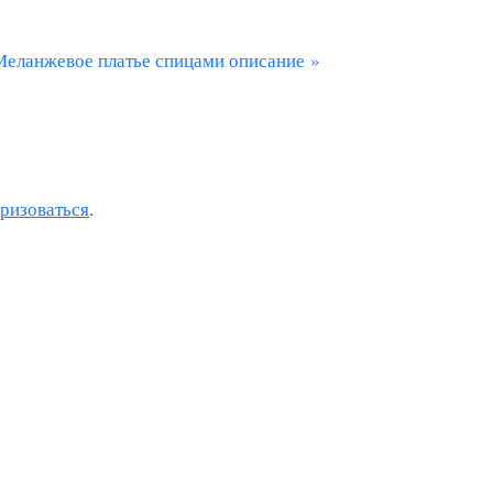
С
Меланжевое платье спицами описание
оризоваться
.
ю
щ