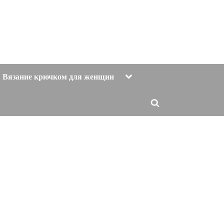
Toggle
Вязание крючком для женщин
sub-
menu
Toggle
search
form