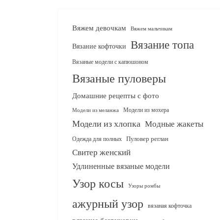
Вяжем девочкам
Вяжем мальчикам
Вязание топа
Вязание кофточки
Вязаные модели с капюшоном
Вязаные пуловеры
Домашние рецепты с фото
Модели из мохера
Модели из меланжа
Модели из хлопка
Модные жакеты
Одежда для полных
Пуловер реглан
Свитер женский
Удлиненные вязаные модели
Узор косы
Узоры ромбы
ажурный узор
вязаная кофточка