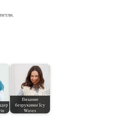
петли.
Вязание
ндер
безрукавки Icy
in
Waves