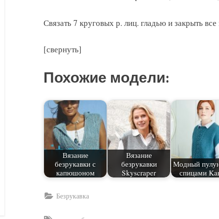
Связать 7 круговых р. лиц. гладью и закрыть все 
[свернуть]
Похожие модели:
Вязание
Вязание
безрукавки с
безрукавки
Модный пулу
капюшоном
Skyscraper
спицами Kar
Безрукавка
Tags: