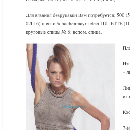
с
косой
Для вязания безрукавки Вам потребуется: 500 (55
02016) пряжи Schachenmayr select JULIETTE (10
круговые спицы № 6; вспом. спица.
Пла
Изн
– л
Лиц
изн
Кос
7-й