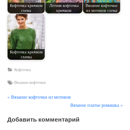
Кофточка крючком
Летняя кофточка
Вязание кофточки
схема
крючком
из мотивов схема
Кофточка крючком
схемы
Кофточка
Tags:
Вязание кофточки
П
Навигация
Вязание кофточки из мотивов
р
С
Вязаное платье ромашка
по
е
л
Добавить комментарий
д
е
записям
ы
д