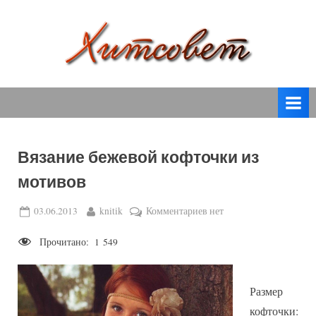
Skip
to
content
вязание
Х
спицами,
и
вязание
т
крючком,
модные
с
вязаные
Вязание бежевой кофточки из
о
модели
мотивов
с
в
пошаговым
е
Posted
By
к
03.06.2013
knitik
Комментариев
нет
описанием
on
записи
т
и
Прочитано:
1 549
Вязание
схемами.
бежевой
кофточки
Размер
из
мотивов
кофточки: