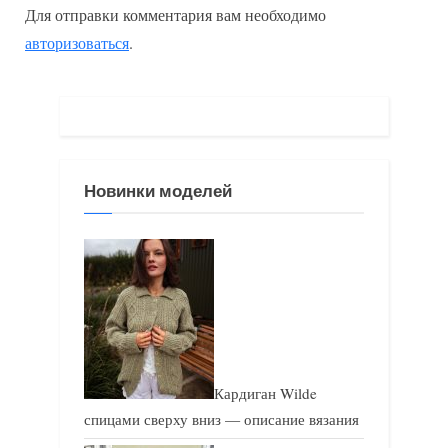
Для отправки комментария вам необходимо
д
у
авторизоваться
.
у
ю
щ
щ
а
а
я
я
з
з
Новинки моделей
а
а
п
п
и
и
с
с
ь
ь
:
:
Кардиган Wilde
спицами сверху вниз — описание вязания