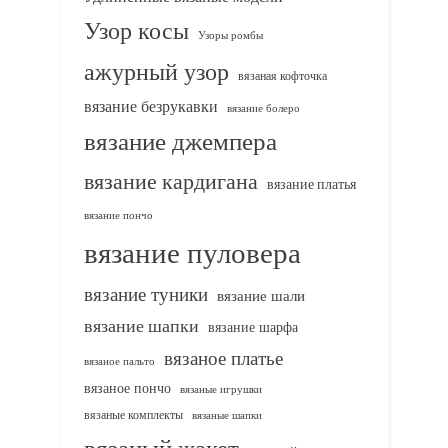
Узор косы
Узоры ромбы
ажурный узор
вязаная кофточка
вязание безрукавки
вязание болеро
вязание джемпера
вязание кардигана
вязание платья
вязание пончо
вязание пуловера
вязание туники
вязание шали
вязание шапки
вязание шарфа
вязаное платье
вязаное пальто
вязаное пончо
вязаные игрушки
вязаные комплекты
вязаные шапки
вязаный жакет