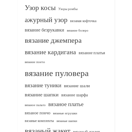
Узор косы
Узоры ромбы
ажурный узор
вязаная кофточка
вязание безрукавки
вязание болеро
вязание джемпера
вязание кардигана
вязание платья
вязание пончо
вязание пуловера
вязание туники
вязание шали
вязание шапки
вязание шарфа
вязаное платье
вязаное пальто
вязаное пончо
вязаные игрушки
вязаные комплекты
вязаные шапки
вязаный жакет
вязаный жилет