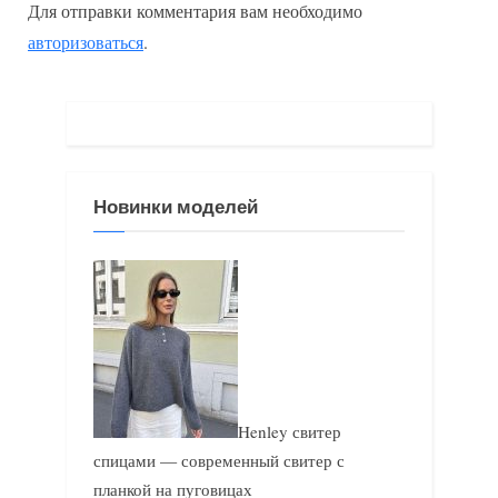
Для отправки комментария вам необходимо
д
у
авторизоваться
.
у
ю
щ
щ
а
а
я
я
з
з
Новинки моделей
а
а
п
п
и
и
с
с
ь
ь
:
:
Henley свитер
спицами — современный свитер с
планкой на пуговицах