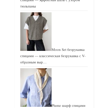
тюльпаны
Moon Set безрукавка
спицами — классическая безрукавка с V-
образным выр…
Plume шарф спицами