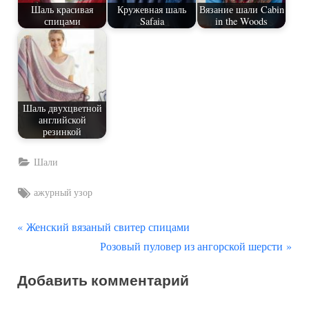
Шаль красивая
Кружевная шаль
Вязание шали Cabin
спицами
Safaia
in the Woods
Шаль двухцветной
английской
резинкой
Шали
Tags:
ажурный узор
П
Навигация
Женский вязаный свитер спицами
р
С
Розовый пуловер из ангорской шерсти
по
е
л
Добавить комментарий
д
е
записям
ы
д