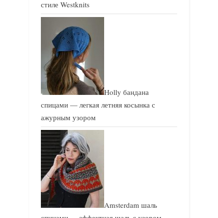
стиле Westknits
Holly бандана
спицами — легкая летняя косынка с
ажурным узором
Amsterdam шаль
спицами — эффектная шаль с узором