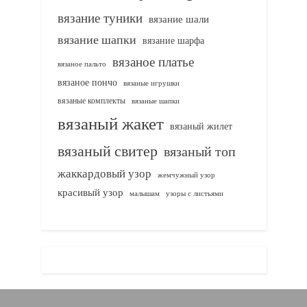
вязание туники
вязание шали
вязание шапки
вязание шарфа
вязаное платье
вязаное пальто
вязаное пончо
вязаные игрушки
вязаные комплекты
вязаные шапки
вязаный жакет
вязаный жилет
вязаный свитер
вязаный топ
жаккардовый узор
жемчужный узор
красивый узор
узоры с листьями
малышам