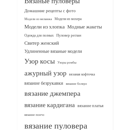
Вязаные пуловеры
Домашние рецепты с фото
Модели из мохера
Модели из меланжа
Модели из хлопка
Модные жакеты
Одежда для полных
Пуловер реглан
Свитер женский
Удлиненные вязаные модели
Узор косы
Узоры ромбы
ажурный узор
вязаная кофточка
вязание безрукавки
вязание болеро
вязание джемпера
вязание кардигана
вязание платья
вязание пончо
вязание пуловера