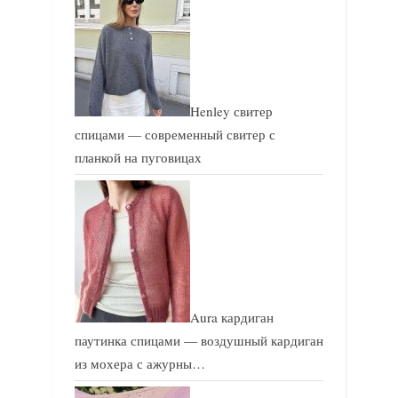
с
с
ь
ь
:
:
Henley свитер
спицами — современный свитер с
планкой на пуговицах
Aura кардиган
паутинка спицами — воздушный кардиган
из мохера с ажурны…