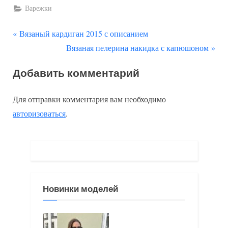
Варежки
П
Навигация
Вязаный кардиган 2015 с описанием
р
С
Вязаная пелерина накидка с капюшоном
по
е
л
Добавить комментарий
д
е
записям
ы
д
Для отправки комментария вам необходимо
д
у
авторизоваться
.
у
ю
щ
щ
а
а
я
я
з
з
Новинки моделей
а
а
п
п
и
и