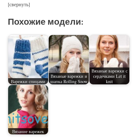
[свернуть]
Похожие модели:
Вязаные варежки с
Вязаные варежки и
сердечками Let it
Варежки спицами
шапка Rolling Snow
knit
Вязание варежек