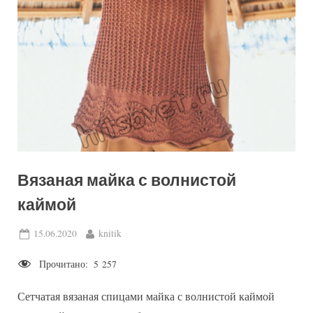
Вязаная майка с волнистой
каймой
Posted
By
15.06.2020
knitik
on
Прочитано:
5 257
Сетчатая вязаная спицами майка с волнистой каймой