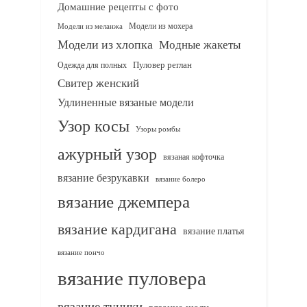
Домашние рецепты с фото
Модели из мохера
Модели из меланжа
Модели из хлопка
Модные жакеты
Одежда для полных
Пуловер реглан
Свитер женский
Удлиненные вязаные модели
Узор косы
Узоры ромбы
ажурный узор
вязаная кофточка
вязание безрукавки
вязание болеро
вязание джемпера
вязание кардигана
вязание платья
вязание пончо
вязание пуловера
вязание туники