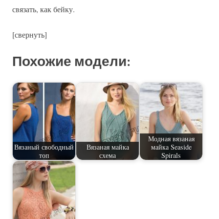
связать, как бейку.
[свернуть]
Похожие модели:
Модная вязаная
Вязаный свободный
Вязаная майка
майка Seaside
топ
схема
Spirals