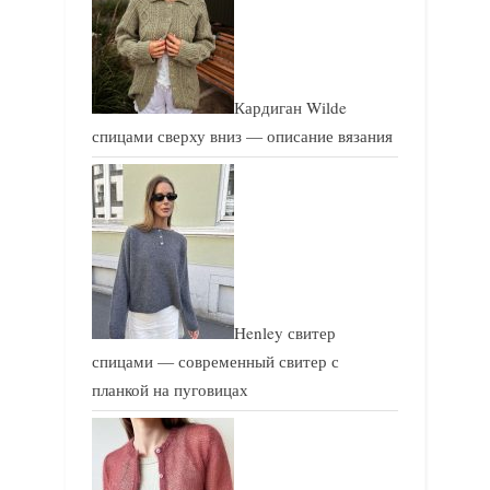
а
а
п
п
и
и
Кардиган Wilde
с
с
спицами сверху вниз — описание вязания
ь
ь
:
:
Henley свитер
спицами — современный свитер с
планкой на пуговицах