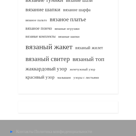
вязание шали
вязание шапки
вязание шарфа
вязаное платье
вязаное пальто
вязаное пончо
вязаные игрушки
вязаные комплекты
вязаные шапки
вязаный жакет
вязаный жилет
вязаный свитер
вязаный топ
жаккардовый узор
жемчужный узор
красивый узор
узоры с листьями
малышам
Контакты
Политика конфиденциальности