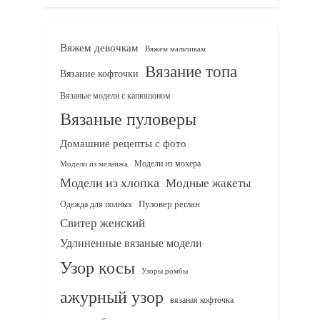
Вяжем девочкам
Вяжем мальчикам
Вязание топа
Вязание кофточки
Вязаные модели с капюшоном
Вязаные пуловеры
Домашние рецепты с фото
Модели из мохера
Модели из меланжа
Модели из хлопка
Модные жакеты
Одежда для полных
Пуловер реглан
Свитер женский
Удлиненные вязаные модели
Узор косы
Узоры ромбы
ажурный узор
вязаная кофточка