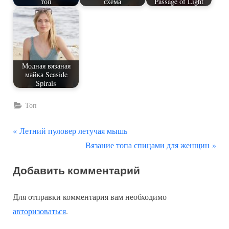
топ
схема
Passage of Light
Модная вязаная
майка Seaside
Spirals
Топ
П
Навигация
Летний пуловер летучая мышь
р
С
Вязание топа спицами для женщин
по
е
л
Добавить комментарий
д
е
записям
ы
д
Для отправки комментария вам необходимо
д
у
авторизоваться
.
у
ю