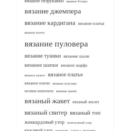
вязание безрукавки
вязание болеро
вязание джемпера
вязание кардигана
вязание платья
вязание пончо
вязание пуловера
вязание туники
вязание шали
вязание шапки
вязание шарфа
вязаное платье
вязаное пальто
вязаное пончо
вязаные игрушки
вязаные комплекты
вязаные шапки
вязаный жакет
вязаный жилет
вязаный свитер
вязаный топ
жаккардовый узор
жемчужный узор
красивый узор
узоры с листьями
малышам