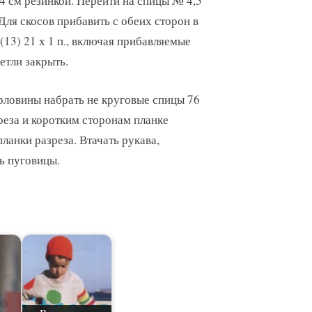
 4 см резинкой. Перейти на спицы № 4,5
 Для скосов прибавить с обеих сторон в
6 (13) 21 х 1 п., включая прибавляемые
петли закрыть.
рловины набрать не круговые спицы 76
зреза и коротким сторонам планке
планки разреза. Втачать рукава,
ь пуговицы.