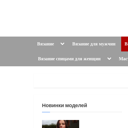
Skip
to
content
Toggle
Вязание
Вязание для мужчин
В
sub-
menu
Toggle
Вязание спицами для женщин
Мас
sub-
menu
Новинки моделей