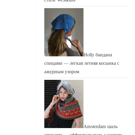
Holly бандана
спицами — легкая летняя косынка с
ажурным узором
Amsterdam шаль
спицами — эффектная шаль с узором