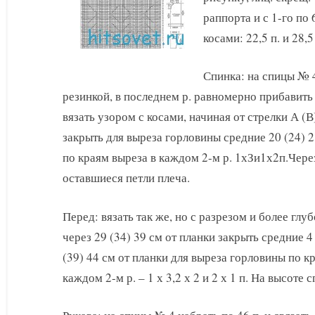
раппорта и с 1-го по 
косами: 22,5 п. и 28,5
Спинка: на спицы № 4 
резинкой, в последнем р. равномерно прибавить 
вязать узором с косами, начиная от стрелки А (В
закрыть для выреза горловины средние 20 (24) 28
по краям выреза в каждом 2-м р. 1хЗи1х2п.Чере
оставшиеся петли плеча.
Перед: вязать так же, но с разрезом и более гл
через 29 (34) 39 см от планки закрыть средние 4 
(39) 44 см от планки для выреза горловины по кра
каждом 2-м р. – 1 х 3,2 х 2 и 2 х 1 п. На высоте