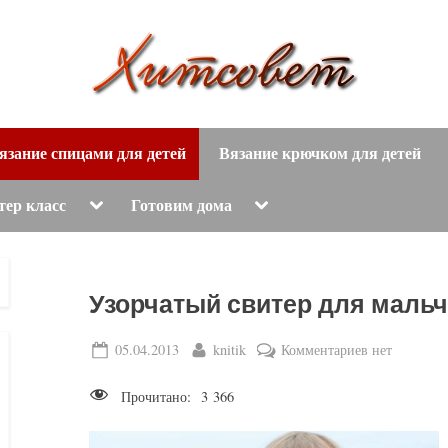
вязание
Х
спицами,
язание спицами для детей
Вязание крючком для детей
и
вязание
крючком,
т
Toggle
Toggle
тер класс
Готовим дома
sub-
sub-
модные
menu
menu
с
вязаные
модели
о
Узорчатый свитер для маль
с
пошаговым
в
Posted
By
к
05.04.2013
knitik
Комментариев
нет
описанием
on
записи
е
и
Прочитано:
3 366
Узорчатый
схемами.
т
свитер