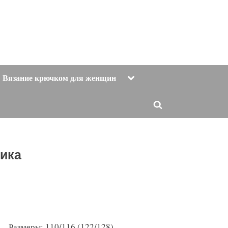
Toggle
Вязание крючком для женщин
sub-
menu
Toggle
search
form
чика
Размеры: 110/116 (122/128)