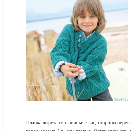
для
мальчика
Планка выреза горловины: с лиц. стороны перев
петли, связать 3 р. лиц. гладью. Петли отложить.