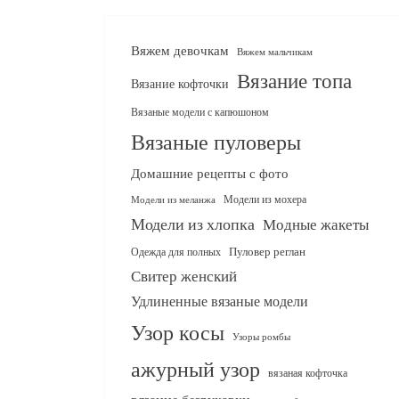
Вяжем девочкам
Вяжем мальчикам
Вязание топа
Вязание кофточки
Вязаные модели с капюшоном
Вязаные пуловеры
Домашние рецепты с фото
Модели из мохера
Модели из меланжа
Модели из хлопка
Модные жакеты
Одежда для полных
Пуловер реглан
Свитер женский
Удлиненные вязаные модели
Узор косы
Узоры ромбы
ажурный узор
вязаная кофточка