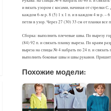
Рукава: на спицы № 4 набрать по 46 п. и связать
и вязать узором с косами, начиная от стрелки С.
каждом 6-м р. 8 (5) 1 х 1 п. и в каждом 4 м р. – 
петли в узор. Через 27 (30) 33 см от планки все 
Сборка: выполнить плечевые швы. По вырезу го
(84) 92 п. и связать планку выреза. По краям ра
выреза на спицы № 4 набрать по 24 п. и связать 
выполнить боковые швы и швы рукавов. Пришит
Похожие модели: