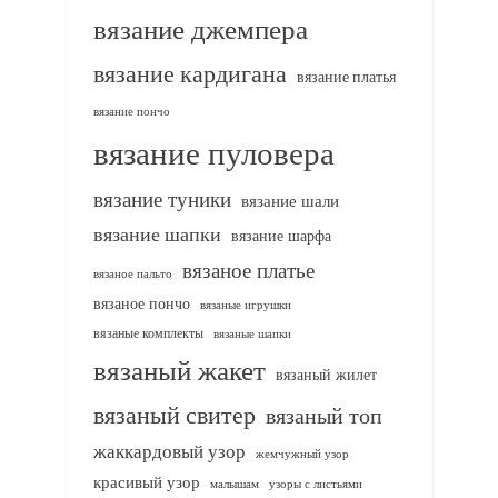
вязание джемпера
вязание кардигана
вязание платья
вязание пончо
вязание пуловера
вязание туники
вязание шали
вязание шапки
вязание шарфа
вязаное платье
вязаное пальто
вязаное пончо
вязаные игрушки
вязаные комплекты
вязаные шапки
вязаный жакет
вязаный жилет
вязаный свитер
вязаный топ
жаккардовый узор
жемчужный узор
красивый узор
узоры с листьями
малышам