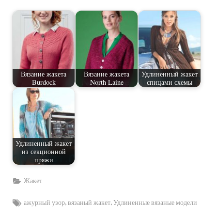
Вязание жакета
Вязание жакета
Удлиненный жакет
Burdock
North Laine
спицами схемы
Удлиненный жакет
из секционной
пряжи
Жакет
Tags:
,
,
ажурный узор
вязаный жакет
Удлиненные вязаные модели