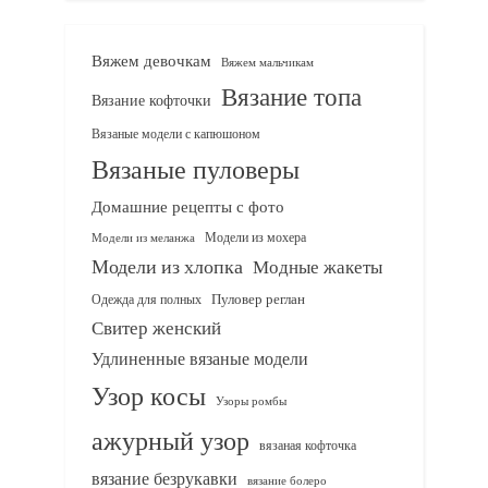
Вяжем девочкам
Вяжем мальчикам
Вязание топа
Вязание кофточки
Вязаные модели с капюшоном
Вязаные пуловеры
Домашние рецепты с фото
Модели из мохера
Модели из меланжа
Модели из хлопка
Модные жакеты
Одежда для полных
Пуловер реглан
Свитер женский
Удлиненные вязаные модели
Узор косы
Узоры ромбы
ажурный узор
вязаная кофточка
вязание безрукавки
вязание болеро