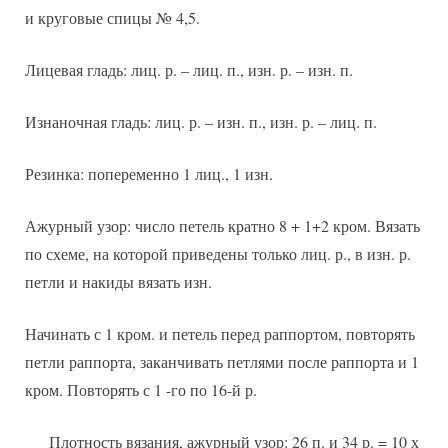
и круговые спицы № 4,5.
Лицевая гладь: лиц. р. – лиц. п., изн. р. – изн. п.
Изнаночная гладь: лиц. р. – изн. п., изн. р. – лиц. п.
Резинка: попеременно 1 лиц., 1 изн.
Ажурный узор: число петель кратно 8 + 1+2 кром. Вязать
по схеме, на которой приведены только лиц. р., в изн. р.
петли и накиды вязать изн.
Начинать с 1 кром. и петель перед раппортом, повторять
петли раппорта, заканчивать петлями после раппорта и 1
кром. Повторять с 1 -го по 16-й р.
Плотность вязания, ажурный узор: 26 п. и 34 р. = 10 х