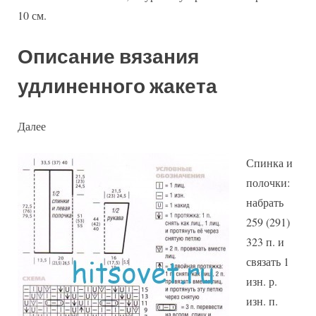
10 см.
Описание вязания
удлиненного жакета
Далее
Спинка и
полочки:
набрать
259 (291)
323 п. и
связать 1
изн. р.
изн. п.