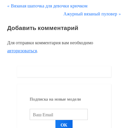
П
Навигация
Вязаная шапочка для девочки крючком
р
С
Ажурный вязаный пуловер
по
е
л
Добавить комментарий
д
е
записям
ы
д
Для отправки комментария вам необходимо
д
у
авторизоваться
.
у
ю
щ
щ
а
а
я
я
з
з
а
а
Подписка на новые модели
п
п
и
и
с
с
ь
ь