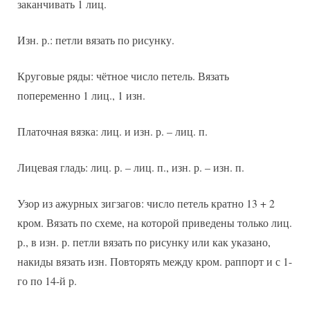
заканчивать 1 лиц.
Изн. р.: петли вязать по рисунку.
Круговые ряды: чётное число петель. Вязать
попеременно 1 лиц., 1 изн.
Платочная вязка: лиц. и изн. р. – лиц. п.
Лицевая гладь: лиц. р. – лиц. п., изн. р. – изн. п.
Узор из ажурных зигзагов: число петель кратно 13 + 2
кром. Вязать по схеме, на которой приведены только лиц.
р., в изн. р. петли вязать по рисунку или как указано,
накиды вязать изн. Повторять между кром. раппорт и с 1-
го по 14-й р.