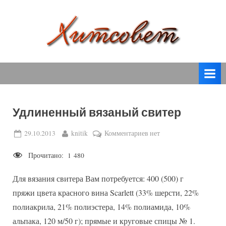
Skip
to
content
вязание
Х
спицами,
и
вязание
т
крючком,
модные
с
вязаные
Удлиненный вязаный свитер
о
модели
с
в
Posted
By
к
29.10.2013
knitik
Комментариев
нет
пошаговым
on
записи
е
описанием
Прочитано:
1 480
Удлиненный
т
и
вязаный
схемами.
Для вязания свитера Вам потребуется: 400 (500) г
свитер
пряжи цвета красного вина Scarlett (33% шерсти, 22%
полиакрила, 21% полиэстера, 14% полиамида, 10%
альпака, 120 м/50 г); прямые и круговые спицы № 1.