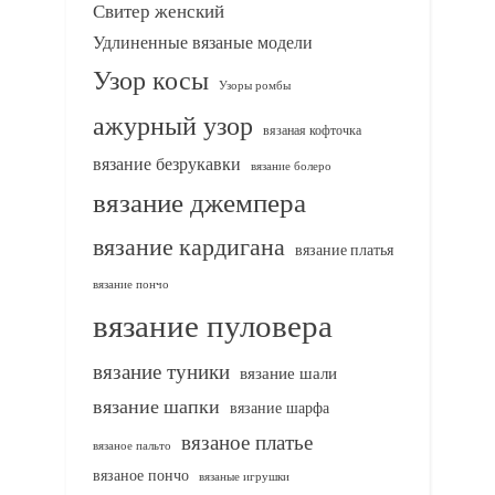
Свитер женский
Удлиненные вязаные модели
Узор косы
Узоры ромбы
ажурный узор
вязаная кофточка
вязание безрукавки
вязание болеро
вязание джемпера
вязание кардигана
вязание платья
вязание пончо
вязание пуловера
вязание туники
вязание шали
вязание шапки
вязание шарфа
вязаное платье
вязаное пальто
вязаное пончо
вязаные игрушки