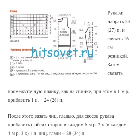
Рукава:
набрать 23
(27) п. и
связать 16
см
резинкой.
Затем
связать
промежуточную планку, как на спинке, при этом в 1-м р.
прибавить 1 п. = 24 (28) п.
После этого вязать лиц. гладью, для скосов рукава
прибавить с обеих сторон в каждом 6-м р. 2 х (в каждом
4-м р. 3 х) 1 п. лиц. глади = 28 (34) п.