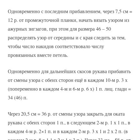
Одновременно с последним прибавлением, через 7,5 см =
12 р. от промежуточной планки, начать вязать узором из
ажурных зигзагов, при этом для размера 46 – 50
распределять узор от середины и с края следить за тем,
чтобы число накидов соответствовало числу
провязанных вместе петель.
Одновременно для дальнейших скосов рукава прибавить
от смены узора с обеих сторон ещё в каждом 10-м р. 3 х
(попеременно в каждом 4-м и 6-м р. 6 х) 1 п. лиц. глади =
34 (46) п.
Через 20,5 см = 36 р. от смены узора закрыть для оката
рукава с обеих сторон 1 п., в следующем 2-м р. 1 х 1 п., в
каждом 4-м р. 2×1 п. и в каждом 2-м р. 3 х 1 и 2 х 2 п. (в
каждом 2-м р. 8 х 1,1 х 2 и 1 х 3 п.). Через 33 см = 58 р. от