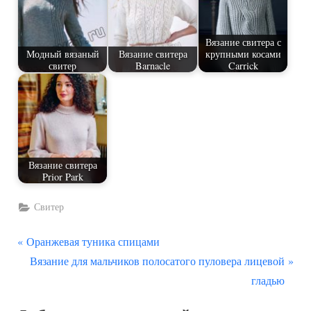
Вязание свитера с
Модный вязаный
Вязание свитера
крупными косами
свитер
Barnacle
Carrick
Вязание свитера
Prior Park
Свитер
П
Навигация
Оранжевая туника спицами
р
С
Вязание для мальчиков полосатого пуловера лицевой
по
е
л
гладью
д
е
записям