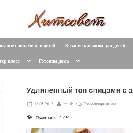
вязание
Х
спицами,
язание спицами для детей
Вязание крючком для детей
и
вязание
крючком,
т
Toggle
Toggle
тер класс
Готовим дома
sub-
sub-
модные
menu
menu
с
вязаные
модели
о
Удлиненный топ спицами с 
с
пошаговым
в
Posted
By
к
16.05.2013
knitik
Комментариев
нет
описанием
on
записи
е
и
Прочитано:
3 059
Удлиненный
схемами.
т
топ