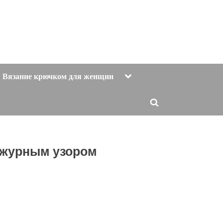
Toggle
Вязание крючком для женщин
sub-
menu
Toggle
search
form
ажурным узором