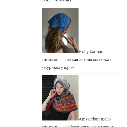
Holly бандана
спицами — легкая летняя косынка с
ажурным узором
Amsterdam шаль
спицами — эффектная шаль с узором