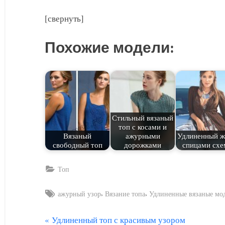
[свернуть]
Похожие модели:
Стильный вязаный
топ с косами и
Вязаный
ажурными
Удлиненный ж
свободный топ
дорожками
спицами сх
Топ
Tags:
,
,
ажурный узор
Вязание топа
Удлиненные вязаные мо
П
Удлиненный топ с красивым узором
Навигация