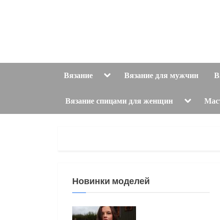
Skip
to
content
Toggle
Вязание
Вязание для мужчин
В
sub-
menu
Toggle
Вязание спицами для женщин
Мас
sub-
menu
Новинки моделей