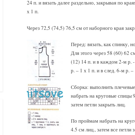
24 п. и вязать далее раздельно, закрывая по краям
х 1 п.
Через 72,5 (74,5) 76,5 см от наборного края закр
Перед: вязать, как спинку, 
Для этого через 58 (60) 62 
(12) 14 п. и в каждом 2-м р. -1
р. – 1 х 1 п. и в след. 6-м р. –
Сборка: выполнить плечевые
набрать на круговые спицы 90
затем петли закрыть лиц.
По проймам набрать на круго
4.5 см лиц., затем все петли 