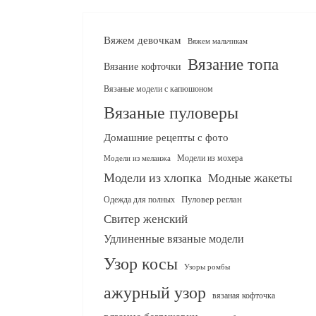
Вяжем девочкам
Вяжем мальчикам
Вязание топа
Вязание кофточки
Вязаные модели с капюшоном
Вязаные пуловеры
Домашние рецепты с фото
Модели из мохера
Модели из меланжа
Модели из хлопка
Модные жакеты
Одежда для полных
Пуловер реглан
Свитер женский
Удлиненные вязаные модели
Узор косы
Узоры ромбы
ажурный узор
вязаная кофточка