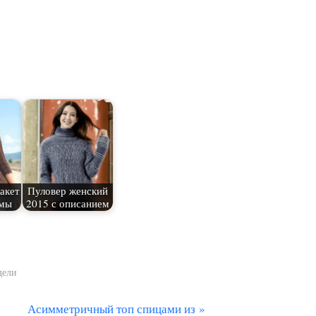
акет
Пуловер женский
емы
2015 с описанием
дели
С
Асимметричный топ спицами из