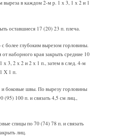
 выреза в каждом 2-м р. 1 х 3, 1 х 2 и 1
ыть оставшиеся 17 (20) 23 п. плеча.
но с более глубоким вырезом горловины.
см от наборного края закрыть средние 10
 х 3, 2 х 2 и 2 х 1 п., затем в след. 4-м
 1 X 1 п.
 и боковые швы. По вырезу горловины
 (95) 100 п. и связать 4,5 см лиц.,
вые спицы по 70 (74) 78 п. и связать
закрыть лиц.