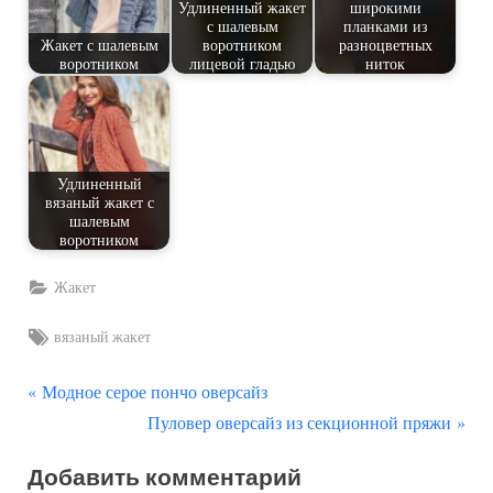
Удлиненный жакет
широкими
с шалевым
планками из
Жакет с шалевым
воротником
разноцветных
воротником
лицевой гладью
ниток
Удлиненный
вязаный жакет с
шалевым
воротником
Жакет
Tags:
вязаный жакет
П
Навигация
Модное серое пончо оверсайз
р
С
Пуловер оверсайз из секционной пряжи
по
е
л
Добавить комментарий
д
е
записям