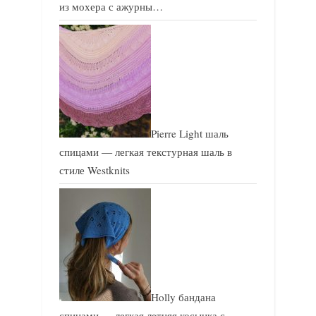
из мохера с ажурны…
Pierre Light шаль
спицами — легкая текстурная шаль в
стиле Westknits
Holly бандана
спицами — легкая летняя косынка с