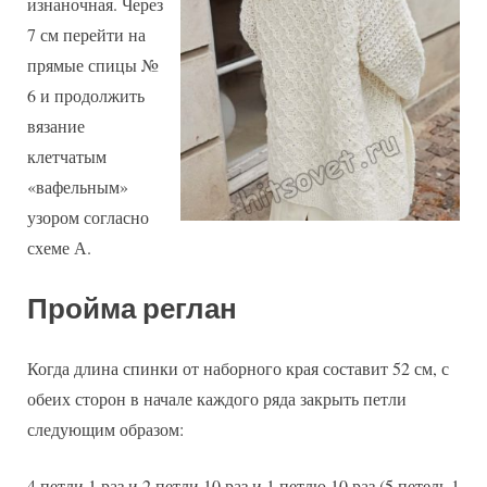
изнаночная. Через
7 см перейти на
прямые спицы №
6 и продолжить
вязание
клетчатым
«вафельным»
узором согласно
схеме А.
Пройма реглан
Когда длина спинки от наборного края составит 52 см, с
обеих сторон в начале каждого ряда закрыть петли
следующим образом:
4 петли 1 раз и 2 петли 10 раз и 1 петлю 10 раз (5 петель 1