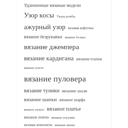
Удлиненные вязаные модели
Узор косы
Узоры ромбы
ажурный узор
вязаная кофточка
вязание безрукавки
вязание болеро
вязание джемпера
вязание кардигана
вязание платья
вязание пончо
вязание пуловера
вязание туники
вязание шали
вязание шапки
вязание шарфа
вязаное платье
вязаное пальто
вязаное пончо
вязаные игрушки
вязаные комплекты
вязаные шапки