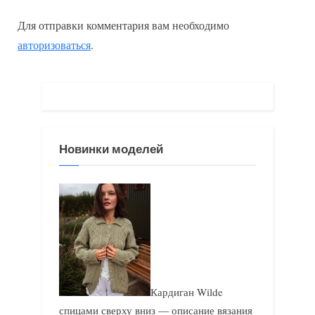
ы
д
Для отправки комментария вам необходимо
д
у
авторизоваться
.
у
ю
щ
щ
а
а
я
я
з
з
Новинки моделей
а
а
п
п
и
и
с
с
ь
ь
:
:
Кардиган Wilde
спицами сверху вниз — описание вязания