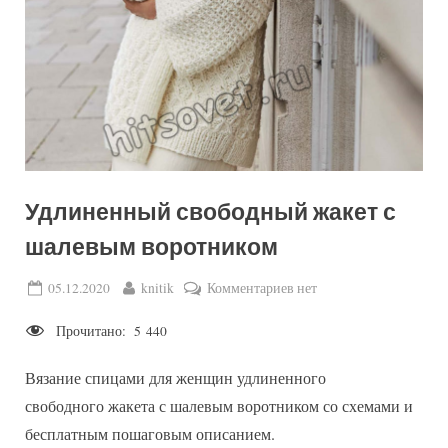
Удлиненный свободный жакет с
шалевым воротником
Posted
By
к
05.12.2020
knitik
Комментариев
нет
on
записи
Прочитано:
5 440
Удлиненный
свободный
Вязание спицами для женщин удлиненного
жакет
с
свободного жакета с шалевым воротником со схемами и
шалевым
бесплатным пошаговым описанием.
воротником