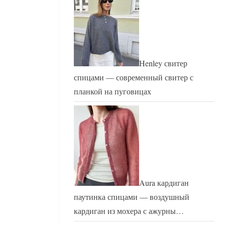
Henley свитер
спицами — современный свитер с
планкой на пуговицах
Aura кардиган
паутинка спицами — воздушный
кардиган из мохера с ажурны…