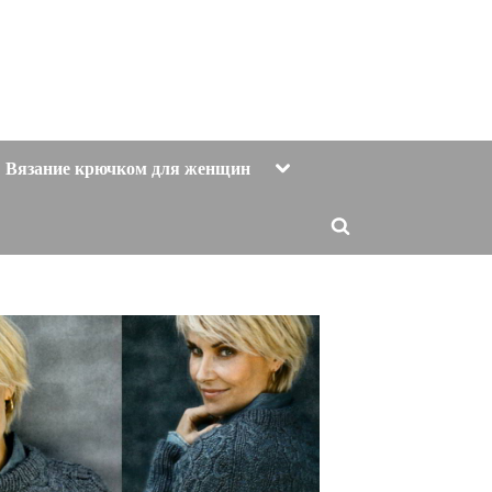
Toggle
Вязание крючком для женщин
sub-
menu
Toggle
search
form