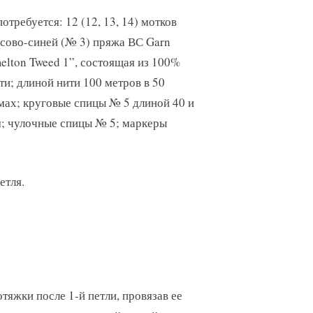
отребуется: 12 (12, 13, 14) мотков
сово-синей (№ 3) пряжа ВС Garn
elton Tweed 1”, состоящая из 100%
ти; длиной нити 100 метров в 50
мах; круговые спицы № 5 длиной 40 и
м; чулочные спицы № 5; маркеры
етля.
отяжки после 1-й петли, провязав ее