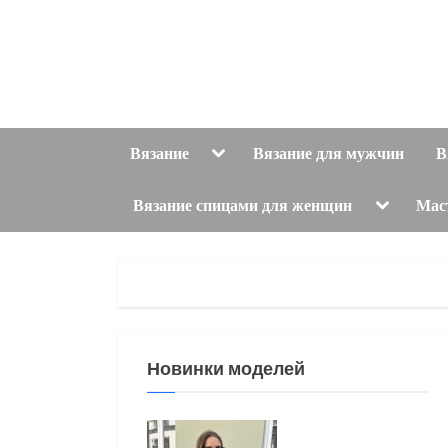
Skip
to
content
Toggle
Вязание
Вязание для мужчин
В
sub-
menu
Toggle
Вязание спицами для женщин
Мас
sub-
menu
Новинки моделей