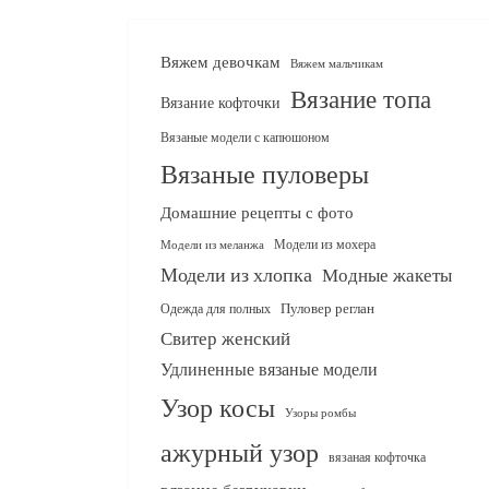
Вяжем девочкам
Вяжем мальчикам
Вязание топа
Вязание кофточки
Вязаные модели с капюшоном
Вязаные пуловеры
Домашние рецепты с фото
Модели из мохера
Модели из меланжа
Модели из хлопка
Модные жакеты
Одежда для полных
Пуловер реглан
Свитер женский
Удлиненные вязаные модели
Узор косы
Узоры ромбы
ажурный узор
вязаная кофточка