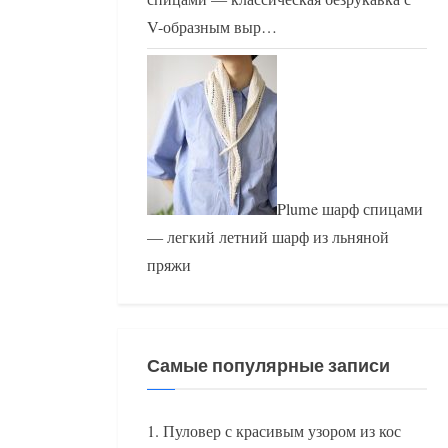
V-образным выр…
Plume шарф спицами
— легкий летний шарф из льняной
пряжи
Самые популярные записи
Пуловер с красивым узором из кос