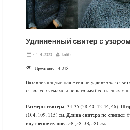
Удлиненный свитер с узором
Posted
By
04.01.2020
knitik
on
Прочитано:
4 045
Вязание спицами для женщин удлиненного свит
из кос со схемами и пошаговым бесплатным опи
Размеры свитера
Шир
: 34-36 (38-40, 42-44, 46).
Длина свитера по спинк
(104, 109, 115) см.
е: 6
внутреннему шву
: 38 (38, 38, 38) см.