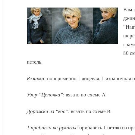
Вам п
джин
“Ham
шерс
грам
80 с
петель.
Резинка
: попеременно 1 лицевая, 1 изнаночная п
Узор “Цепочка”
: вязать по схеме А.
Дорожки из “кос”
: вязать по схеме В.
1 прибавка на рукавах
: прибавить 1 петлю из пр