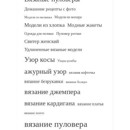
Домашние рецепты с фото
Модели из мохера
Модели из меланжа
Модели из хлопка
Модные жакеты
Одежда для полных
Пуловер реглан
Свитер женский
Удлиненные вязаные модели
Узор косы
Узоры ромбы
ажурный узор
вязаная кофточка
вязание безрукавки
вязание болеро
вязание джемпера
вязание кардигана
вязание платья
вязание пончо
вязание пуловера