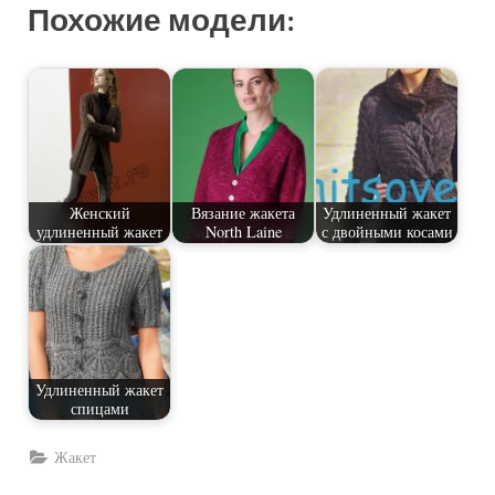
Похожие модели:
Женский
Вязание жакета
Удлиненный жакет
удлиненный жакет
North Laine
с двойными косами
Удлиненный жакет
спицами
Жакет