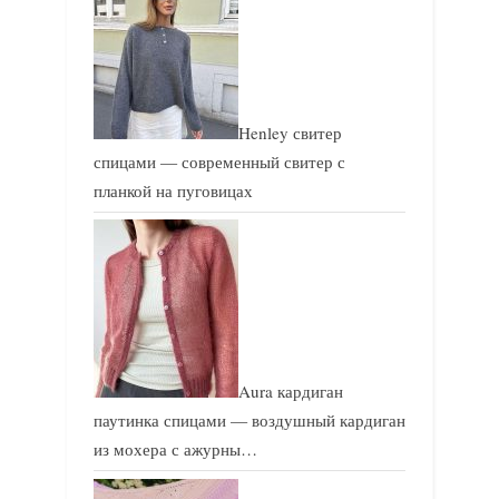
с
с
ь
ь
:
:
Henley свитер
спицами — современный свитер с
планкой на пуговицах
Aura кардиган
паутинка спицами — воздушный кардиган
из мохера с ажурны…