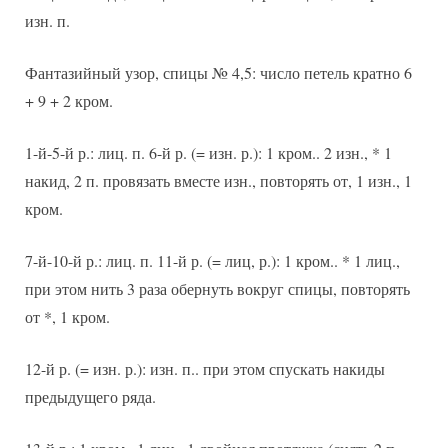
изн. п.
Фантазийный узор, спицы № 4,5: число петель кратно 6
+ 9 + 2 кром.
1-й-5-й р.: лиц. п. 6-й р. (= изн. р.): 1 кром.. 2 изн., * 1
накид, 2 п. провязать вместе изн., повторять от, 1 изн., 1
кром.
7-й-10-й р.: лиц. п. 11-й р. (= лиц, р.): 1 кром.. * 1 лиц.,
при этом нить 3 раза обернуть вокруг спицы, повторять
от *, 1 кром.
12-й р. (= изн. р.): изн. п.. при этом спускать накиды
предыдущего ряда.