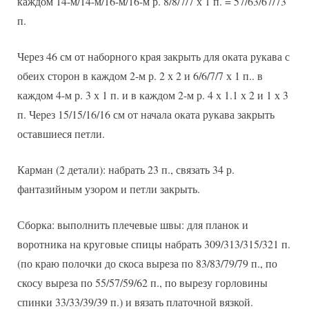
каждом 14-м/14-м/16-м/16-м р. 8/8/7/7 х 1 п. = 57/63/67/73
п.
Через 46 см от наборного края закрыть для оката рукава с
обеих сторон в каждом 2-м р. 2 х 2 и 6/6/7/7 х 1 п.. в
каждом 4-м р. 3 х 1 п. и в каждом 2-м р. 4 х 1.1 х 2 и 1 х 3
п. Через 15/15/16/16 см от начала оката рукава закрыть
оставшиеся петли.
Карман (2 детали): набрать 23 п., связать 34 р.
фантазийным узором и петли закрыть.
Сборка: выполнить плечевые швы: для планок и
воротника на круговые спицы набрать 309/313/315/321 п.
(по краю полочки до скоса выреза по 83/83/79/79 п., по
скосу выреза по 55/57/59/62 п., по вырезу горловины
спинки 33/33/39/39 п.) и вязать платочной вязкой.