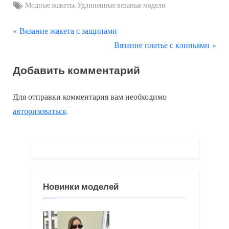
Tags:
,
Модные жакеты
Удлиненные вязаные модели
П
Навигация
Вязание жакета с защипами
р
С
Вязание платье с клиньями
по
е
л
Добавить комментарий
д
е
записям
ы
д
Для отправки комментария вам необходимо
д
у
авторизоваться
.
у
ю
щ
щ
а
а
я
я
з
з
Новинки моделей
а
а
п
п
и
и