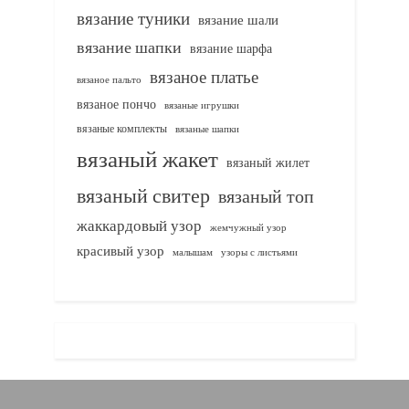
вязание туники
вязание шали
вязание шапки
вязание шарфа
вязаное платье
вязаное пальто
вязаное пончо
вязаные игрушки
вязаные комплекты
вязаные шапки
вязаный жакет
вязаный жилет
вязаный свитер
вязаный топ
жаккардовый узор
жемчужный узор
красивый узор
узоры с листьями
малышам