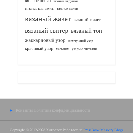
вязаное пончо
вязаные игрушки
вязаные комплекты
вязаные шапки
вязаный жакет
вязаный жилет
вязаный свитер
вязаный топ
жаккардовый узор
жемчужный узор
красивый узор
узоры с листьями
малышам
Контакты
Политика конфиденциальности
Copyright © 2012-2026 Хитсовет.
Работает на
PressBook Masonry Blogs