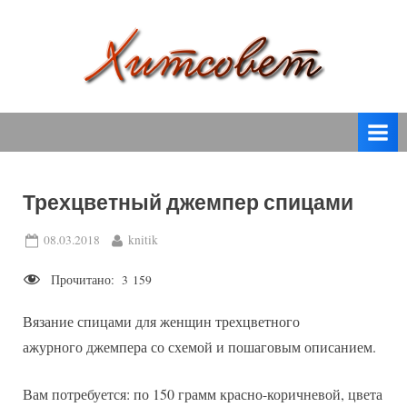
Skip
to
content
вязание
Х
спицами,
и
вязание
т
крючком,
модные
с
вязаные
Трехцветный джемпер спицами
о
модели
с
в
Posted
By
08.03.2018
knitik
пошаговым
on
е
описанием
Прочитано:
3 159
т
и
схемами.
Вязание спицами для женщин трехцветного
ажурного джемпера со схемой и пошаговым описанием.
Вам потребуется: по 150 грамм красно-коричневой, цвета