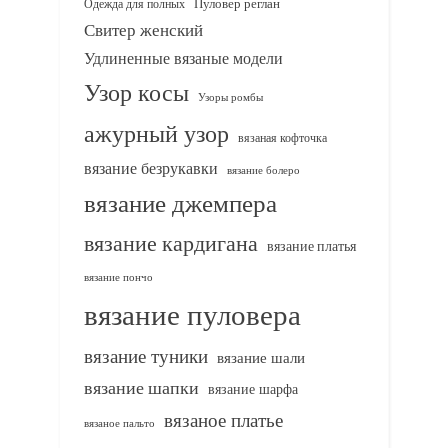
Одежда для полных
Пуловер реглан
Свитер женский
Удлиненные вязаные модели
Узор косы
Узоры ромбы
ажурный узор
вязаная кофточка
вязание безрукавки
вязание болеро
вязание джемпера
вязание кардигана
вязание платья
вязание пончо
вязание пуловера
вязание туники
вязание шали
вязание шапки
вязание шарфа
вязаное платье
вязаное пальто