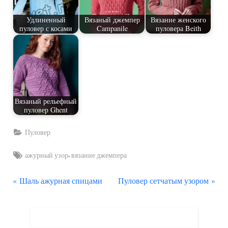
Удлиненный
Вязаный джемпер
Вязание женского
пуловер с косами
Campanile
пуловера Beith
Вязаный рельефный
пуловер Ghent
Пуловер
Tags:
,
ажурный узор
вязание джемпера
П
С
Навигация
Шаль ажурная спицами
Пуловер сетчатым узором
р
л
по
е
е
д
д
записям