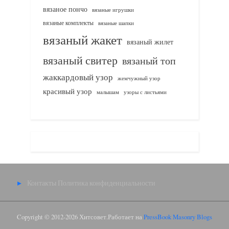
вязаное пончо
вязаные игрушки
вязаные комплекты
вязаные шапки
вязаный жакет
вязаный жилет
вязаный свитер
вязаный топ
жаккардовый узор
жемчужный узор
красивый узор
узоры с листьями
малышам
Контакты
Политика конфиденциальности
Copyright © 2012-2026 Хитсовет.
Работает на
PressBook Masonry Blogs