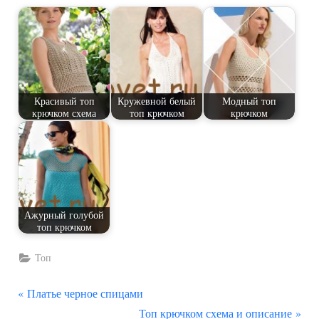
Красивый топ
Кружевной белый
Модный топ
крючком схема
топ крючком
крючком
Ажурный голубой
топ крючком
Топ
П
Навигация
Платье черное спицами
р
С
Топ крючком схема и описание