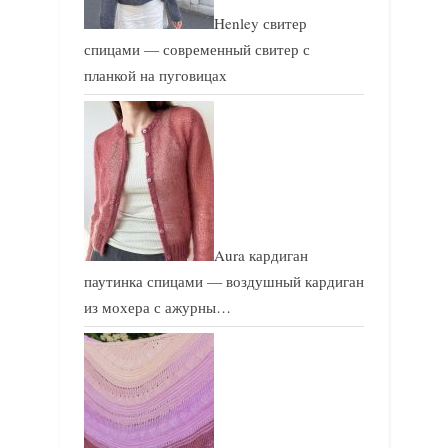
Henley свитер
спицами — современный свитер с
планкой на пуговицах
Aura кардиган
паутинка спицами — воздушный кардиган
из мохера с ажурны…