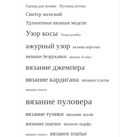
Одежда для полных
Пуловер реглан
Свитер женский
Удлиненные вязаные модели
Узор косы
Узоры ромбы
ажурный узор
вязаная кофточка
вязание безрукавки
вязание болеро
вязание джемпера
вязание кардигана
вязание платья
вязание пончо
вязание пуловера
вязание туники
вязание шали
вязание шапки
вязание шарфа
вязаное платье
вязаное пальто