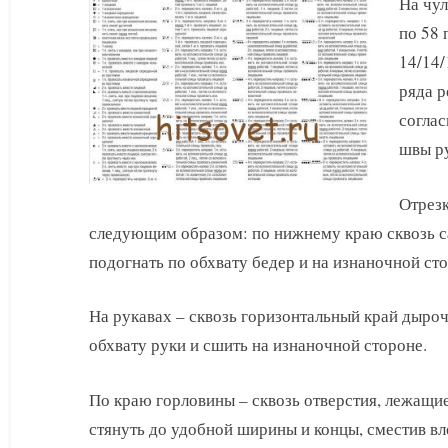
На чул
по 58 
14/14/
ряда р
соглас
швы ру
Отрезк
следующим образом: по нижнему краю сквозь с
подогнать по обхвату бедер и на изнаночной ст
На рукавах – сквозь горизонтальный край дыроч
обхвату руки и сшить на изнаночной стороне.
По краю горловины – сквозь отверстия, лежащие
стянуть до удобной ширины и концы, сместив вл