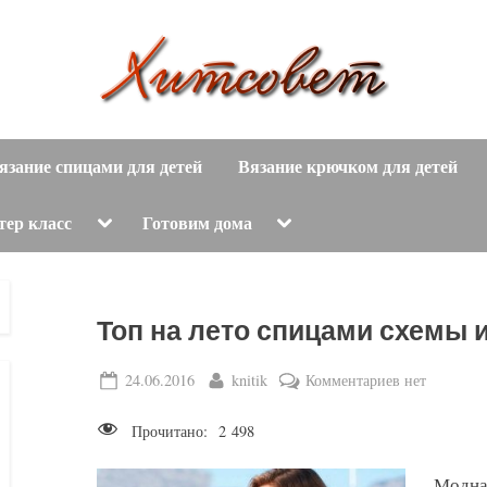
вязание
Х
спицами,
язание спицами для детей
Вязание крючком для детей
и
вязание
крючком,
т
Toggle
Toggle
тер класс
Готовим дома
sub-
sub-
модные
menu
menu
с
вязаные
модели
о
Топ на лето спицами схемы 
с
пошаговым
в
Posted
By
к
24.06.2016
knitik
Комментариев
нет
описанием
on
записи
е
и
Прочитано:
2 498
Топ
схемами.
т
на
Модная