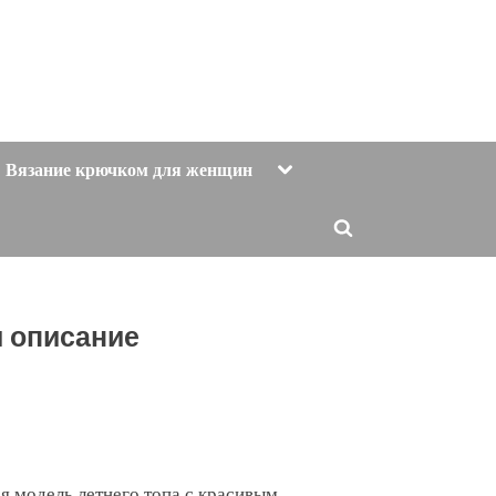
Toggle
Вязание крючком для женщин
sub-
menu
Toggle
search
form
и описание
 модель летнего топа с красивым