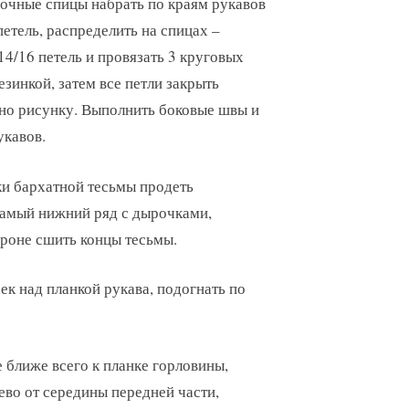
очные спицы набрать по краям рукавов
петель, распределить на спицах –
14/16 петель и провязать 3 круговых
езинкой, затем все петли закрыть
но рисунку. Выполнить боковые швы и
кавов.
и бархатной тесьмы продеть
амый нижний ряд с дырочками,
ороне сшить концы тесьмы.
ек над планкой рукава, подогнать по
 ближе всего к планке горловины,
ево от середины передней части,