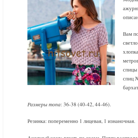
лето
ажурн
спицами
схемы
описан
и
описание
Вам по
светло
хлопка
метров
спицы 
спиц №
барха
Размеры топа
: 36-38 (40-42, 44-46).
Резинка: попеременно 1 лицевая, 1 изнаночная.
Ажурный узор: вязать по схеме. Петли распредел