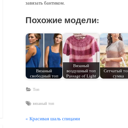
завязать бантиком.
Похожие модели:
Вязаный
Вязаный
воздушный топ
Сетчатый то
свободный топ
Passage of Light
сумка
Топ
Tags:
вязаный топ
П
Красивая шаль спицами
Навигация
р