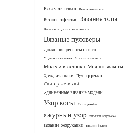
Вяжем девочкам
Вяжем мальчикам
Вязание топа
Вязание кофточки
Вязаные модели с капюшоном
Вязаные пуловеры
Домашние рецепты с фото
Модели из мохера
Модели из меланжа
Модели из хлопка
Модные жакеты
Одежда для полных
Пуловер реглан
Свитер женский
Удлиненные вязаные модели
Узор косы
Узоры ромбы
ажурный узор
вязаная кофточка
вязание безрукавки
вязание болеро