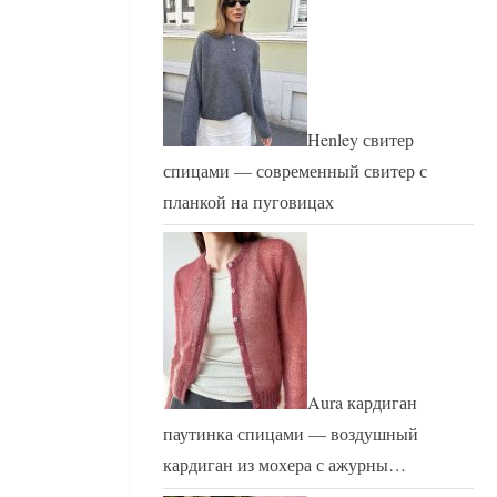
Henley свитер
спицами — современный свитер с
планкой на пуговицах
Aura кардиган
паутинка спицами — воздушный
кардиган из мохера с ажурны…