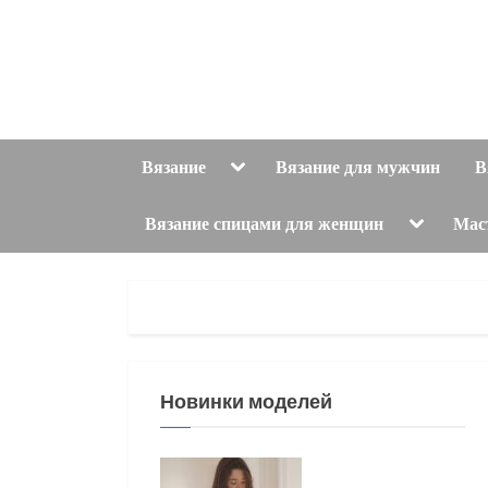
Skip
to
content
Toggle
Вязание
Вязание для мужчин
В
sub-
menu
Toggle
Вязание спицами для женщин
Мас
sub-
menu
Новинки моделей