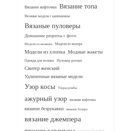
Вязание топа
Вязание кофточки
Вязаные модели с капюшоном
Вязаные пуловеры
Домашние рецепты с фото
Модели из мохера
Модели из меланжа
Модели из хлопка
Модные жакеты
Одежда для полных
Пуловер реглан
Свитер женский
Удлиненные вязаные модели
Узор косы
Узоры ромбы
ажурный узор
вязаная кофточка
вязание безрукавки
вязание болеро
вязание джемпера
вязание кардигана