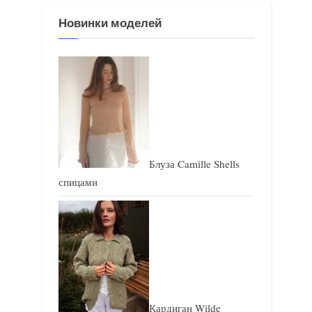
з
з
Новинки моделей
а
а
п
п
и
и
с
с
ь
ь
:
:
Блуза Camille Shells
спицами
Кардиган Wilde