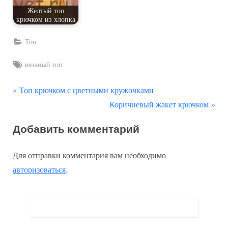
Желтый топ
крючком из хлопка
Топ
Tags:
вязаный топ
П
Навигация
Топ крючком с цветными кружочками
р
С
Коричневый жакет крючком
по
е
л
Добавить комментарий
д
е
записям
ы
д
Для отправки комментария вам необходимо
д
у
авторизоваться
.
у
ю
щ
щ
а
а
я
я