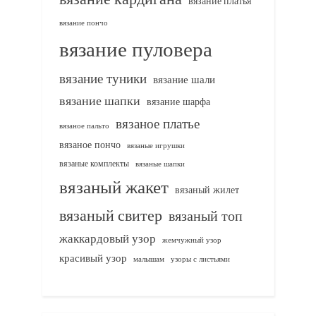
вязание платья
вязание пончо
вязание пуловера
вязание туники
вязание шали
вязание шапки
вязание шарфа
вязаное платье
вязаное пальто
вязаное пончо
вязаные игрушки
вязаные комплекты
вязаные шапки
вязаный жакет
вязаный жилет
вязаный свитер
вязаный топ
жаккардовый узор
жемчужный узор
красивый узор
узоры с листьями
малышам