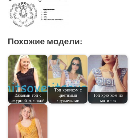
Похожие модели:
Топ крючком с
Вязаный топ с
цветными
Топ крючком из
ажурной кокеткой
кружочками
мотивов