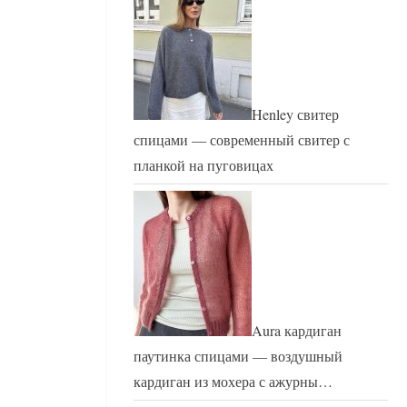
Henley свитер
спицами — современный свитер с
планкой на пуговицах
Aura кардиган
паутинка спицами — воздушный
кардиган из мохера с ажурны…