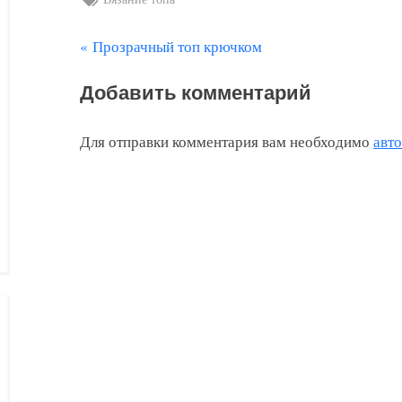
П
Прозрачный топ крючком
Навигация
р
по
Добавить комментарий
е
д
записям
Для отправки комментария вам необходимо
авт
ы
д
у
щ
а
я
з
а
п
и