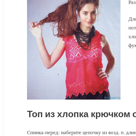
хлопка
Раз
крючком
Для
пот
хло
фук
Топ из хлопка крючком 
Спинка-перед: наберите цепочку из возд. п. длин