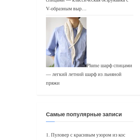
V-образным выр…
Plume шарф спицами
— легкий летний шарф из льняной
пряжи
Самые популярные записи
Пуловер с красивым узором из кос