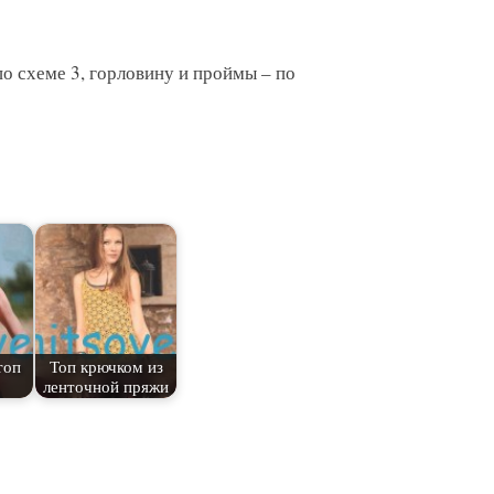
по схеме 3, горловину и проймы – по
топ
Топ крючком из
ленточной пряжи