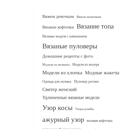
Вяжем девочкам
Вяжем мальчикам
Вязание топа
Вязание кофточки
Вязаные модели с капюшоном
Вязаные пуловеры
Домашние рецепты с фото
Модели из мохера
Модели из меланжа
Модели из хлопка
Модные жакеты
Одежда для полных
Пуловер реглан
Свитер женский
Удлиненные вязаные модели
Узор косы
Узоры ромбы
ажурный узор
вязаная кофточка