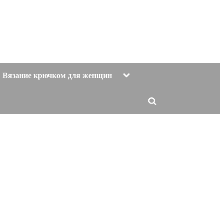
Toggle
Вязание крючком для женщин
sub-
menu
Toggle
search
form