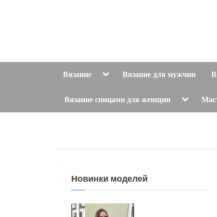
Skip
to
content
Toggle
Вязание
Вязание для мужчин
В
sub-
menu
Toggle
Вязание спицами для женщин
Мас
sub-
menu
Новинки моделей