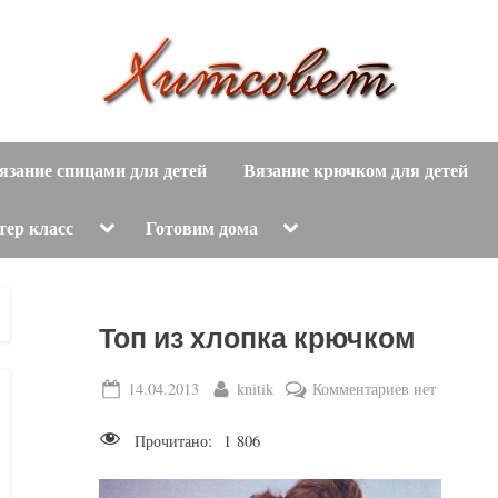
вязание
Х
спицами,
язание спицами для детей
Вязание крючком для детей
и
вязание
крючком,
т
Toggle
Toggle
тер класс
Готовим дома
sub-
sub-
модные
menu
menu
с
вязаные
модели
о
Топ из хлопка крючком
с
пошаговым
в
Posted
By
к
14.04.2013
knitik
Комментариев
нет
описанием
on
записи
е
и
Прочитано:
1 806
Топ
схемами.
т
из