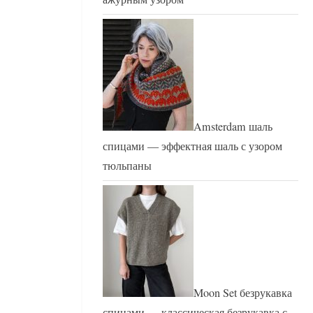
Amsterdam шаль
спицами — эффектная шаль с узором
тюльпаны
Moon Set безрукавка
спицами — классическая безрукавка с