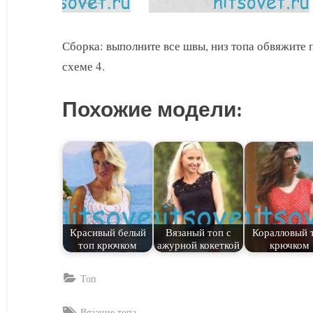
Сборка: выполните все швы, низ топа обвяжите 
схеме 4.
Похожие модели:
Красивый белый
Вязаный топ с
Коралловый 
топ крючком
ажурной кокеткой
крючком
Топ
Tags:
Вязание топа