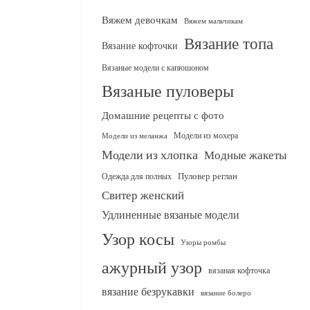
Вяжем девочкам
Вяжем мальчикам
Вязание топа
Вязание кофточки
Вязаные модели с капюшоном
Вязаные пуловеры
Домашние рецепты с фото
Модели из мохера
Модели из меланжа
Модели из хлопка
Модные жакеты
Одежда для полных
Пуловер реглан
Свитер женский
Удлиненные вязаные модели
Узор косы
Узоры ромбы
ажурный узор
вязаная кофточка
вязание безрукавки
вязание болеро