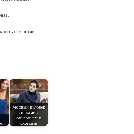
аза.
акрыть все петли.
Модный пуловер
спицами с
описанием и
топ
схемами