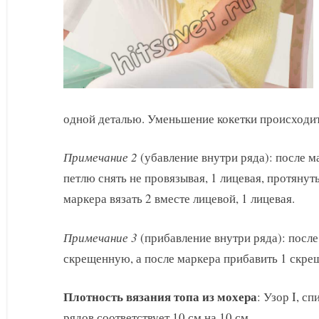
одной деталью. Уменьшение кокетки происходит
Примечание 2
(убавление внутри ряда): после м
петлю снять не провязывая, 1 лицевая, протянуть
маркера вязать 2 вместе лицевой, 1 лицевая.
Примечание 3
(прибавление внутри ряда): после
скрещенную, а после маркера прибавить 1 скре
Плотность вязания топа из мохера
: Узор I, с
рядов соответствует 10 см на 10 см.