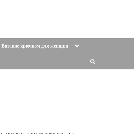
Toggle
Вязание крючком для женщин
sub-
menu
Toggle
search
form
ид мохера с добавлением шелка с