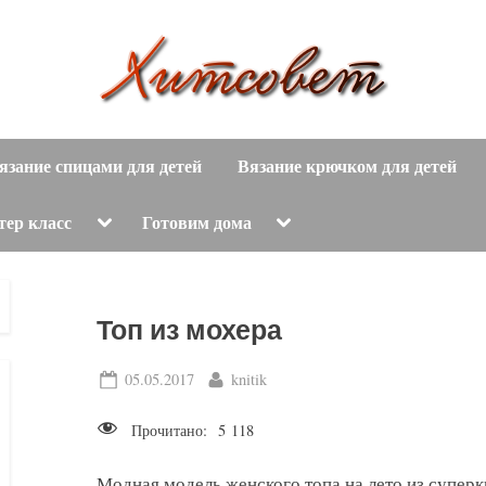
вязание
Х
спицами,
язание спицами для детей
Вязание крючком для детей
и
вязание
крючком,
т
Toggle
Toggle
тер класс
Готовим дома
sub-
sub-
модные
menu
menu
с
вязаные
модели
о
Топ из мохера
с
пошаговым
в
Posted
By
05.05.2017
knitik
описанием
on
е
и
Прочитано:
5 118
схемами.
т
Модная модель женского топа на лето из суперк