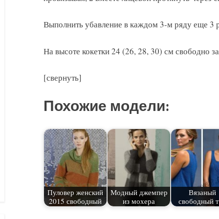
Выполнить убавление в каждом 3-м ряду еще 3 р
На высоте кокетки 24 (26, 28, 30) см свободно з
[свернуть]
Похожие модели:
Пуловер женский
Модный джемпер
Вязаный
2015 свободный
из мохера
свободный 