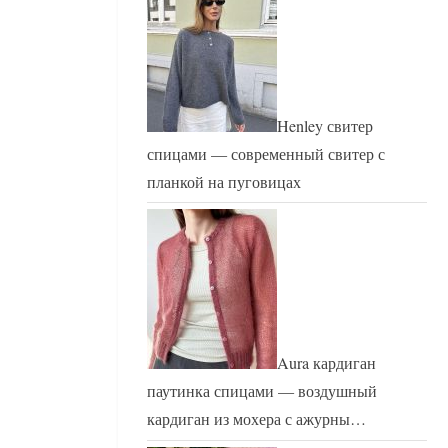
Henley свитер
спицами — современный свитер с
планкой на пуговицах
Aura кардиган
паутинка спицами — воздушный
кардиган из мохера с ажурны…