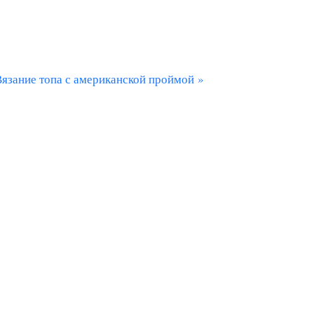
С
Вязание топа с американской проймой
ю
щ