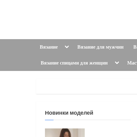
Skip
to
content
Toggle
Вязание
Вязание для мужчин
В
sub-
menu
Toggle
Вязание спицами для женщин
Мас
sub-
menu
Новинки моделей