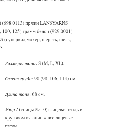
той (698.0113) пряжи LAN6YARNS
 100, 125) грамм белой (929.0001)
суперкид мохер, шерсть, шелк,
3.
Размеры топа
: S (M, L, XL).
Охват груди
: 90 (98, 106, 114) см.
Длина топ
а: 68 см.
Узор I
(спицы № 10): лицевая гладь в
круговом вязании = все лицевые
петли.