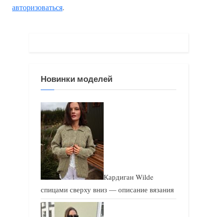
авторизоваться
.
у
ю
щ
щ
а
а
я
я
з
з
Новинки моделей
а
а
п
п
и
и
с
с
ь
ь
:
:
Кардиган Wilde
спицами сверху вниз — описание вязания