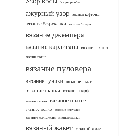
Узор косы
Узоры ромбы
ажурный узор
вязаная кофточка
вязание безрукавки
вязание болеро
вязание джемпера
вязание кардигана
вязание платья
вязание пончо
вязание пуловера
вязание туники
вязание шали
вязание шапки
вязание шарфа
вязаное платье
вязаное пальто
вязаное пончо
вязаные игрушки
вязаные комплекты
вязаные шапки
вязаный жакет
вязаный жилет