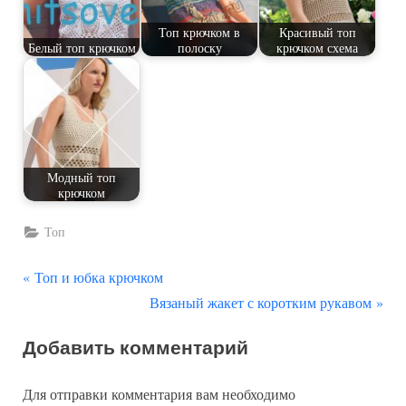
Топ крючком в
Красивый топ
Белый топ крючком
полоску
крючком схема
Модный топ
крючком
Топ
П
Навигация
Топ и юбка крючком
р
С
Вязаный жакет с коротким рукавом
по
е
л
Добавить комментарий
д
е
записям
ы
д
Для отправки комментария вам необходимо
д
у