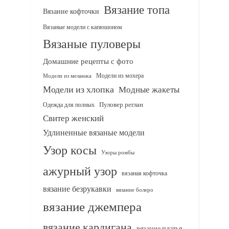
Вязание топа
Вязание кофточки
Вязаные модели с капюшоном
Вязаные пуловеры
Домашние рецепты с фото
Модели из мохера
Модели из меланжа
Модели из хлопка
Модные жакеты
Одежда для полных
Пуловер реглан
Свитер женский
Удлиненные вязаные модели
Узор косы
Узоры ромбы
ажурный узор
вязаная кофточка
вязание безрукавки
вязание болеро
вязание джемпера
вязание кардигана
вязание платья