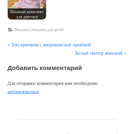
Вязаный комплект
для девочки
Вязание спицами для детей
П
Навигация
Топ крючком с американской проймой
р
С
Белый свитер женский
по
е
л
Добавить комментарий
д
е
записям
ы
д
Для отправки комментария вам необходимо
д
у
авторизоваться
.
у
ю
щ
щ
а
а
я
я
з
з