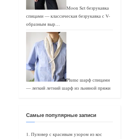
Moon Set безрукавка
спицами — классическая безрукавка с V-
образным выр…
Plume шарф спицами
— легкий летний шарф из льняной пряжи
Самые популярные записи
Пуловер с красивым узором из кос