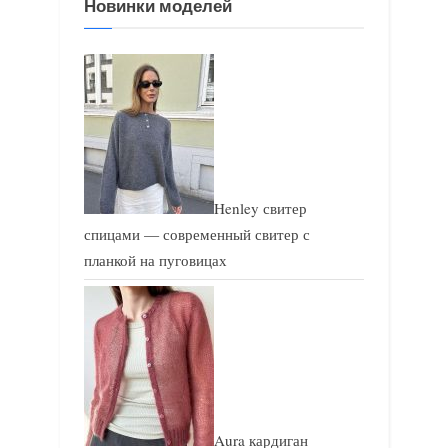
Новинки моделей
а
а
п
п
и
и
с
с
ь
ь
:
:
Henley свитер
спицами — современный свитер с
планкой на пуговицах
Aura кардиган