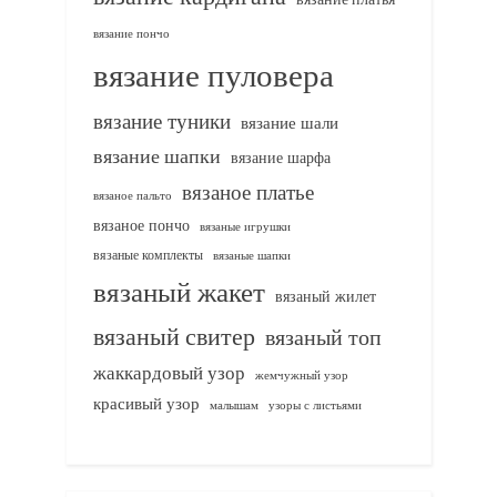
вязание пончо
вязание пуловера
вязание туники
вязание шали
вязание шапки
вязание шарфа
вязаное платье
вязаное пальто
вязаное пончо
вязаные игрушки
вязаные комплекты
вязаные шапки
вязаный жакет
вязаный жилет
вязаный свитер
вязаный топ
жаккардовый узор
жемчужный узор
красивый узор
узоры с листьями
малышам