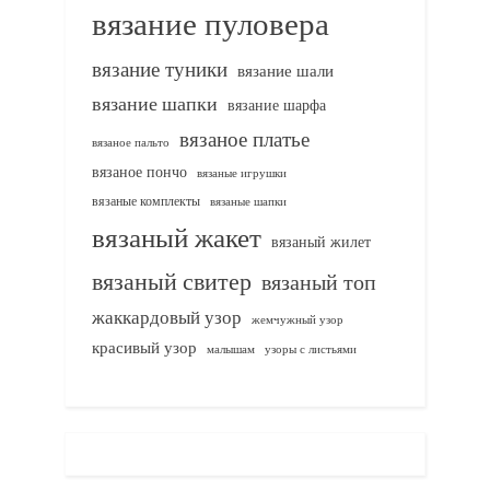
вязание пуловера
вязание туники
вязание шали
вязание шапки
вязание шарфа
вязаное платье
вязаное пальто
вязаное пончо
вязаные игрушки
вязаные комплекты
вязаные шапки
вязаный жакет
вязаный жилет
вязаный свитер
вязаный топ
жаккардовый узор
жемчужный узор
красивый узор
узоры с листьями
малышам