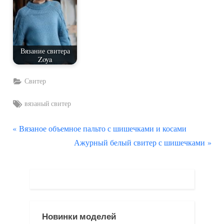
Вязание свитера
Zoya
Свитер
Tags:
вязаный свитер
П
Навигация
Вязаное объемное пальто с шишечками и косами
р
С
Ажурный белый свитер с шишечками
по
е
л
д
е
записям
ы
д
д
у
у
ю
Новинки моделей