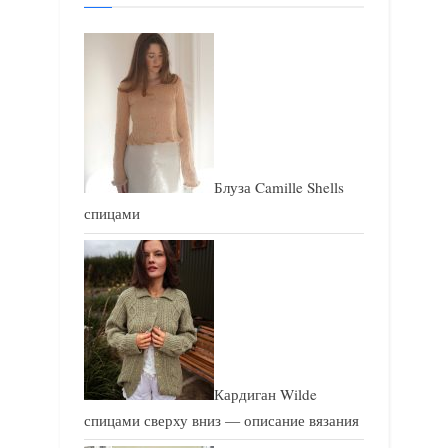
щ
щ
а
а
я
я
з
з
а
а
п
п
и
и
Блуза Camille Shells
с
с
спицами
ь
ь
:
:
Кардиган Wilde
спицами сверху вниз — описание вязания