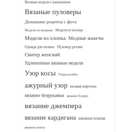
Вязаные модели с капюшоном
Вязаные пуловеры
Домашние рецепты с фото
Модели из мохера
Модели из меланжа
Модели из хлопка
Модные жакеты
Одежда для полных
Пуловер реглан
Свитер женский
Удлиненные вязаные модели
Узор косы
Узоры ромбы
ажурный узор
вязаная кофточка
вязание безрукавки
вязание болеро
вязание джемпера
вязание кардигана
вязание платья
вязание пончо