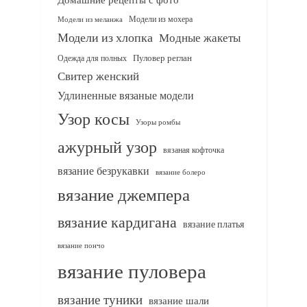
Модели из мохера
Модели из меланжа
Модели из хлопка
Модные жакеты
Одежда для полных
Пуловер реглан
Свитер женский
Удлиненные вязаные модели
Узор косы
Узоры ромбы
ажурный узор
вязаная кофточка
вязание безрукавки
вязание болеро
вязание джемпера
вязание кардигана
вязание платья
вязание пончо
вязание пуловера
вязание туники
вязание шали