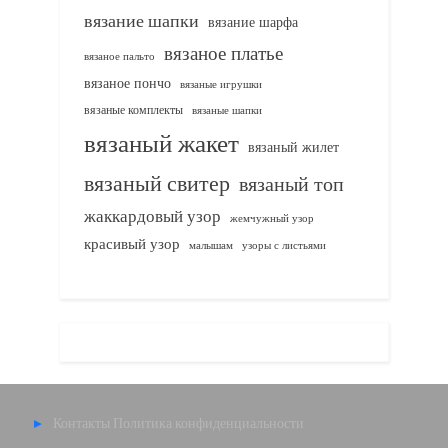
вязание шапки
вязание шарфа
вязаное платье
вязаное пальто
вязаное пончо
вязаные игрушки
вязаные комплекты
вязаные шапки
вязаный жакет
вязаный жилет
вязаный свитер
вязаный топ
жаккардовый узор
жемчужный узор
красивый узор
узоры с листьями
малышам
Контакты
Политика конфиденциальности