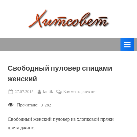
Skip
to
content
вязание
Х
спицами,
и
вязание
т
крючком,
модные
с
вязаные
Свободный пуловер спицами
о
модели
женский
с
в
пошаговым
е
Posted
By
к
27.07.2015
knitik
Комментариев
нет
описанием
on
записи
т
и
Прочитано:
3 282
Свободный
схемами.
пуловер
Свободный женский пуловер из хлопковой пряжи
спицами
женский
цвета джинс.