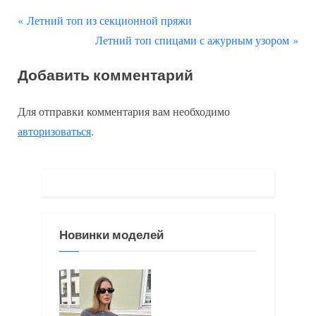
П
Навигация
Летний топ из секционной пряжи
р
С
Летний топ спицами с ажурным узором
по
е
л
Добавить комментарий
д
е
записям
ы
д
Для отправки комментария вам необходимо
д
у
авторизоваться
.
у
ю
щ
щ
а
а
я
я
з
з
Новинки моделей
а
а
п
п
и
и
с
с
ь
ь