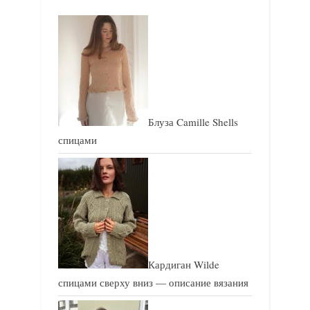
п
п
и
и
с
с
ь
ь
:
:
Блуза Camille Shells
спицами
Кардиган Wilde
спицами сверху вниз — описание вязания