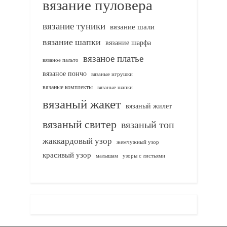
вязание пуловера
вязание туники
вязание шали
вязание шапки
вязание шарфа
вязаное платье
вязаное пальто
вязаное пончо
вязаные игрушки
вязаные комплекты
вязаные шапки
вязаный жакет
вязаный жилет
вязаный свитер
вязаный топ
жаккардовый узор
жемчужный узор
красивый узор
узоры с листьями
малышам