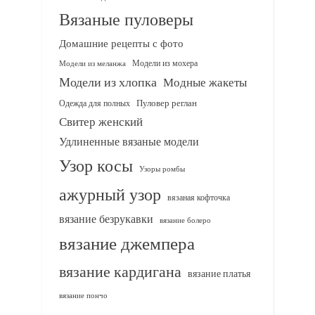
Вязаные пуловеры
Домашние рецепты с фото
Модели из мохера
Модели из меланжа
Модели из хлопка
Модные жакеты
Одежда для полных
Пуловер реглан
Свитер женский
Удлиненные вязаные модели
Узор косы
Узоры ромбы
ажурный узор
вязаная кофточка
вязание безрукавки
вязание болеро
вязание джемпера
вязание кардигана
вязание платья
вязание пончо