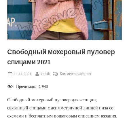
Свободный мохеровый пуловер
спицами 2021
Posted
By
к
11.11.2021
knitik
Комментариев
нет
on
записи
Прочитано:
2 942
Свободный
мохеровый
Свободный мохеровый пуловер для женщин,
пуловер
спицами
связанный спицами с асимметричной линией низа со
2021
схемами и бесплатным пошаговым описанием вязания.