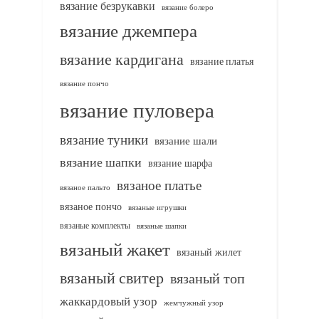
вязание безрукавки
вязание болеро
вязание джемпера
вязание кардигана
вязание платья
вязание пончо
вязание пуловера
вязание туники
вязание шали
вязание шапки
вязание шарфа
вязаное платье
вязаное пальто
вязаное пончо
вязаные игрушки
вязаные комплекты
вязаные шапки
вязаный жакет
вязаный жилет
вязаный свитер
вязаный топ
жаккардовый узор
жемчужный узор