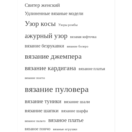
Свитер женский
Удлиненные вязаные модели
Узор косы
Узоры ромбы
ажурный узор
вязаная кофточка
вязание безрукавки
вязание болеро
вязание джемпера
вязание кардигана
вязание платья
вязание пончо
вязание пуловера
вязание туники
вязание шали
вязание шапки
вязание шарфа
вязаное платье
вязаное пальто
вязаное пончо
вязаные игрушки