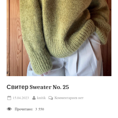
Свитер Sweater No. 25
Posted
By
к
15.04.2023
knitik
Комментариев
нет
on
записи
Прочитано:
3 550
Свитер
Sweater