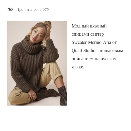
on
записи
Прочитано:
1 975
Свитер
с
воротником
Модный вязаный
гольф
спицами свитер
Sweater Merino Aria
Sweater Merino Aria от
Quail Studio с пошаговым
описанием на русском
языке.