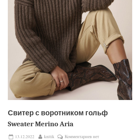
Свитер с воротником гольф
Sweater Merino Aria
Posted
By
к
13.12.2022
knitik
Комментариев
нет