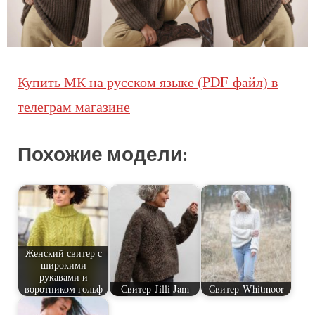
Купить МК на русском языке (PDF файл) в
телеграм магазине
Похожие модели:
Женский свитер с
широкими
рукавами и
воротником гольф
Свитер Jilli Jam
Свитер Whitmoor