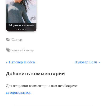
Модный вязаный
свитер
Свитер
Tags:
вязаный свитер
П
С
Навигация
Пуловер Hidden
Пуловер Beau
р
л
по
Добавить комментарий
е
е
д
д
записям
Для отправки комментария вам необходимо
ы
у
авторизоваться
.
д
ю
у
щ