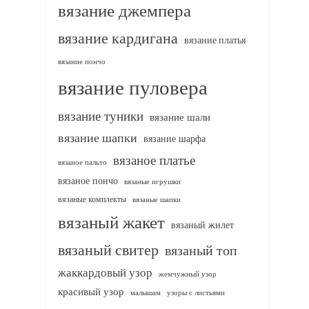
вязание джемпера
вязание кардигана
вязание платья
вязание пончо
вязание пуловера
вязание туники
вязание шали
вязание шапки
вязание шарфа
вязаное платье
вязаное пальто
вязаное пончо
вязаные игрушки
вязаные комплекты
вязаные шапки
вязаный жакет
вязаный жилет
вязаный свитер
вязаный топ
жаккардовый узор
жемчужный узор
красивый узор
узоры с листьями
малышам