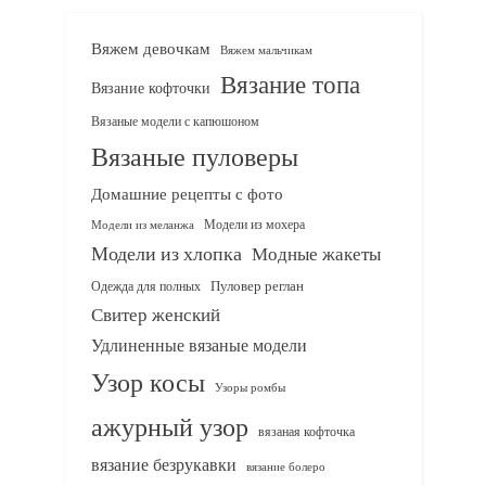
Вяжем девочкам
Вяжем мальчикам
Вязание топа
Вязание кофточки
Вязаные модели с капюшоном
Вязаные пуловеры
Домашние рецепты с фото
Модели из мохера
Модели из меланжа
Модели из хлопка
Модные жакеты
Одежда для полных
Пуловер реглан
Свитер женский
Удлиненные вязаные модели
Узор косы
Узоры ромбы
ажурный узор
вязаная кофточка
вязание безрукавки
вязание болеро