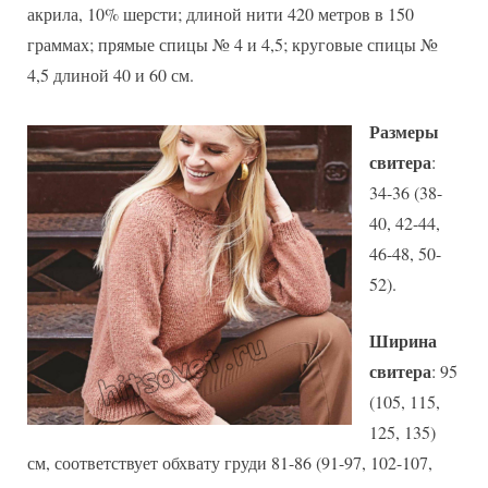
акрила, 10% шерсти; длиной нити 420 метров в 150
граммах; прямые спицы № 4 и 4,5; круговые спицы №
4,5 длиной 40 и 60 см.
Размеры
свитера
:
34-36 (38-
40, 42-44,
46-48, 50-
52).
Ширина
свитера
: 95
(105, 115,
125, 135)
см, соответствует обхвату груди 81-86 (91-97, 102-107,