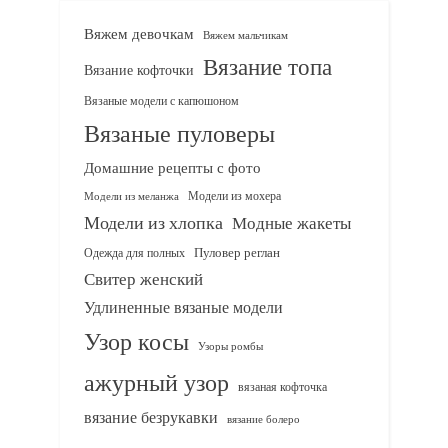
Вяжем девочкам
Вяжем мальчикам
Вязание топа
Вязание кофточки
Вязаные модели с капюшоном
Вязаные пуловеры
Домашние рецепты с фото
Модели из мохера
Модели из меланжа
Модели из хлопка
Модные жакеты
Одежда для полных
Пуловер реглан
Свитер женский
Удлиненные вязаные модели
Узор косы
Узоры ромбы
ажурный узор
вязаная кофточка
вязание безрукавки
вязание болеро