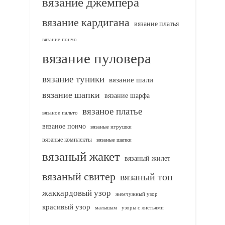
вязание джемпера
вязание кардигана
вязание платья
вязание пончо
вязание пуловера
вязание туники
вязание шали
вязание шапки
вязание шарфа
вязаное платье
вязаное пальто
вязаное пончо
вязаные игрушки
вязаные комплекты
вязаные шапки
вязаный жакет
вязаный жилет
вязаный свитер
вязаный топ
жаккардовый узор
жемчужный узор
красивый узор
узоры с листьями
малышам