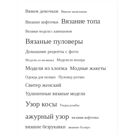
Вяжем девочкам
Вяжем мальчикам
Вязание топа
Вязание кофточки
Вязаные модели с капюшоном
Вязаные пуловеры
Домашние рецепты с фото
Модели из мохера
Модели из меланжа
Модели из хлопка
Модные жакеты
Одежда для полных
Пуловер реглан
Свитер женский
Удлиненные вязаные модели
Узор косы
Узоры ромбы
ажурный узор
вязаная кофточка
вязание безрукавки
вязание болеро