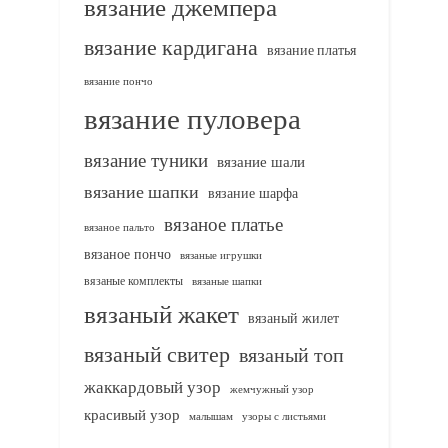
вязание джемпера
вязание кардигана
вязание платья
вязание пончо
вязание пуловера
вязание туники
вязание шали
вязание шапки
вязание шарфа
вязаное платье
вязаное пальто
вязаное пончо
вязаные игрушки
вязаные комплекты
вязаные шапки
вязаный жакет
вязаный жилет
вязаный свитер
вязаный топ
жаккардовый узор
жемчужный узор
красивый узор
узоры с листьями
малышам