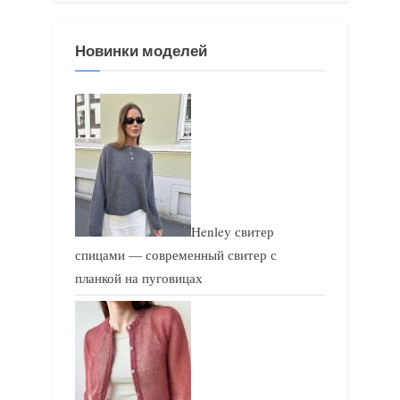
д
у
у
ю
Новинки моделей
щ
щ
а
а
я
я
з
з
а
а
п
п
и
и
Henley свитер
с
с
спицами — современный свитер с
ь
ь
планкой на пуговицах
:
: