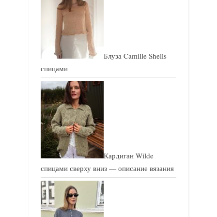
з
з
а
а
п
п
и
и
Блуза Camille Shells
с
с
спицами
ь
ь
:
:
Кардиган Wilde
спицами сверху вниз — описание вязания