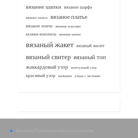
вязание шапки
вязание шарфа
вязаное платье
вязаное пальто
вязаное пончо
вязаные игрушки
вязаные комплекты
вязаные шапки
вязаный жакет
вязаный жилет
вязаный свитер
вязаный топ
жаккардовый узор
жемчужный узор
красивый узор
узоры с листьями
малышам
Контакты
Политика конфиденциальности