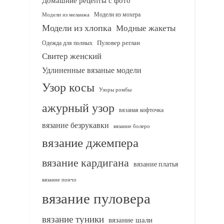
Модели из мохера
Модели из меланжа
Модели из хлопка
Модные жакеты
Одежда для полных
Пуловер реглан
Свитер женский
Удлиненные вязаные модели
Узор косы
Узоры ромбы
ажурный узор
вязаная кофточка
вязание безрукавки
вязание болеро
вязание джемпера
вязание кардигана
вязание платья
вязание пончо
вязание пуловера
вязание туники
вязание шали